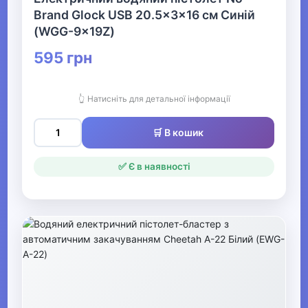
Brand Glock USB 20.5x3x16 см Синій
Дитяча кімната
(WGG-9x19Z)
595 грн
▶
Для найменших
👆 Натисніть для детальної інформації
Гігієна та догляд за дитиною
🛒 В кошик
▶
✅ Є в наявності
Товари для мам
Конструктори LEGO
Одяг, взуття та аксесуари
▶
Офіс, школа, книги
▶