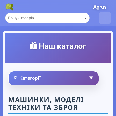
Agrus
🔍
🛍️ Наш каталог
📁 Категорії
▼
🏠 Усі товари
МАШИНКИ, МОДЕЛІ
ТЕХНІКИ ТА ЗБРОЯ
Спорт та захоплення
▶