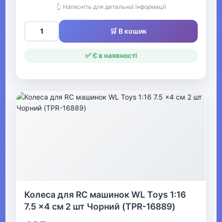
зброя
👆 Натисніть для детальної інформації
🛒 В кошик
Радіокеровані іграшки
Залізниця та аксесуари
✅ Є в наявності
Іграшкові машинки та техніка
Автомобільні треки
Колекційні модельки
Іграшкова зброя
Моделювання
Гаражі та паркінги для
Колеса для RC машинок WL Toys 1:16
машинок
7.5 x4 см 2 шт Чорний (TPR-16889)