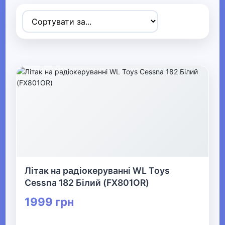
Товари для дітей
▼
▶
Коляски та автокрісла
▶
Прогулянки та активний відпочинок
▼
Дитячі іграшки
Літак на радіокеруванні WL Toys
Дитячі конструктори
Cessna 182 Білий (FX801OR)
1999 грн
▼
Машинки, моделі техніки та