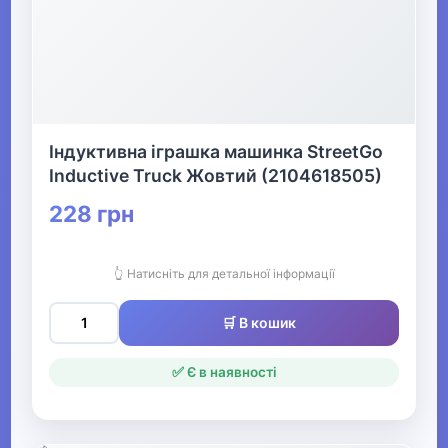
Індуктивна іграшка машинка StreetGo
Inductive Truck Жовтий (2104618505)
228 грн
👆 Натисніть для детальної інформації
🛒 В кошик
✅ Є в наявності