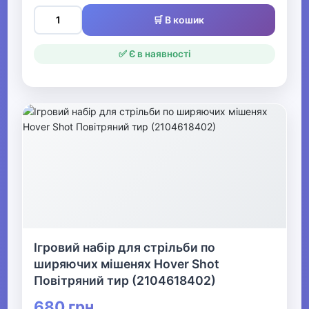
🛒 В кошик
✅ Є в наявності
Ігровий набір для стрільби по
ширяючих мішенях Hover Shot
Повітряний тир (2104618402)
680 грн