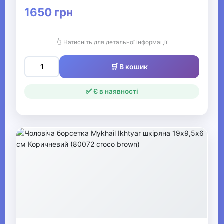
1650 грн
▶
Головні убори
👆 Натисніть для детальної інформації
▶
🛒 В кошик
Краватки та підтяжки
✅ Є в наявності
Рукавички та рукавиці
Ремені та пояси
▶
Шарфи та хустки
Косметички та несесери
Рюкзаки