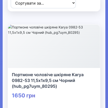
Товари для дітей
▶
Одяг, взуття та аксесуари
▼
▼
Сумки та аксесуари
Дорожні сумки та валізи
Аксесуари для дітей
Портмоне чоловіче шкіряне Karya
Сумки
0982-53 11,5х1х9,5 см Чорний
(hub_pg7uym_80295)
▶
1650 грн
Біжутерія