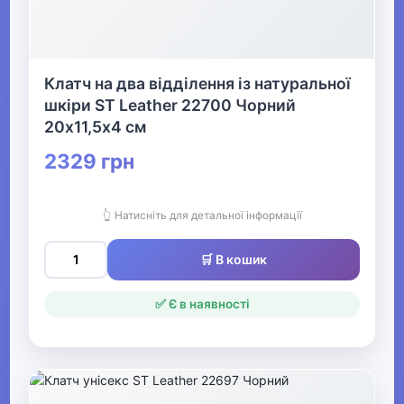
Все для пляжу
Клатч на два відділення із натуральної
Офіс, школа, книги
▶
шкіри ST Leather 22700 Чорний
20х11,5х4 см
2329 грн
👆 Натисніть для детальної інформації
🛒 В кошик
✅ Є в наявності