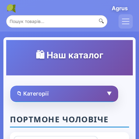
Agrus
🔍
🛍️ Наш каталог
📁 Категорії
▼
🏠 Усі товари
ПОРТМОНЕ ЧОЛОВІЧЕ
Спорт та захоплення
▶