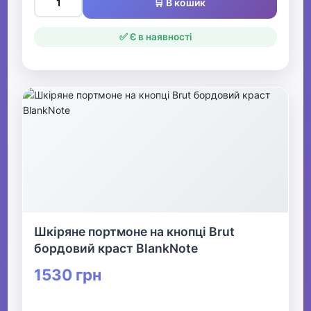
🛒 В кошик
✅ Є в наявності
Шкіряне портмоне на кнопці Brut
бордовий краст BlankNote
1530 грн