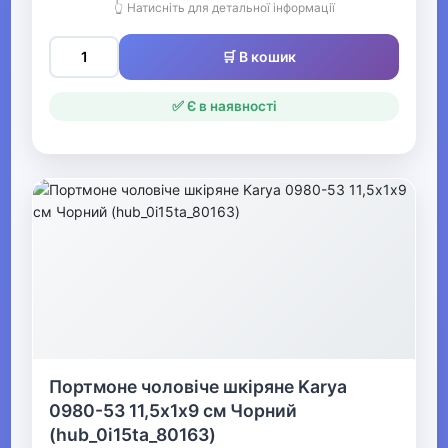
👆 Натисніть для детальної інформації
▼
Гаманці та портмоне
🛒 В кошик
Затискачі для грошей
✅ Є в наявності
Органайзери та тревел-
кейси
Ключниці кишенькові
Гаманці
Портмоне чоловіче
Аксесуари для сумок
Портмоне чоловіче шкіряне Karya
Парасолі
0980-53 11,5х1х9 см Чорний
(hub_0i15ta_80163)
Сонцезахисні окуляри