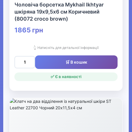
Чоловіча борсетка Mykhail Ikhtyar
Аксесуари для сонцезахисних
шкіряна 19х9,5х6 см Коричневий
окулярів
(80072 croco brown)
1865 грн
▶
Одяг
👆 Натисніть для детальної інформації
▶
🛒 В кошик
Прикраси
✅ Є в наявності
▶
Святкові вбрання та прикраси
▶
Взуття