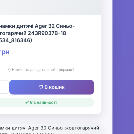
намки дитячі Ager 32 Синьо-
тогарячий 243R9037B-18
534_816346)
грн
👆 Натисніть для детальної інформації
🛒 В кошик
✅ Є в наявності