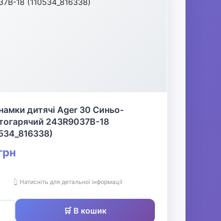
намки дитячі Ager 30 Синьо-
тогарячий 243R9037B-18
534_816338)
грн
👆 Натисніть для детальної інформації
🛒 В кошик