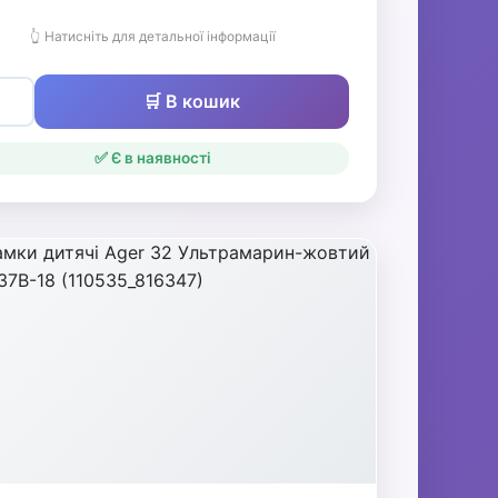
👆 Натисніть для детальної інформації
🛒 В кошик
✅ Є в наявності