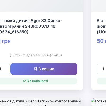
єтнамки дитячі Ager 33 Синьо-
В'єт
втогарячий 243R9037B-18
жов
10534_816350)
(110
 грн
50 
👆 Натисніть для детальної інформації
🛒 В кошик
✅ Є в наявності