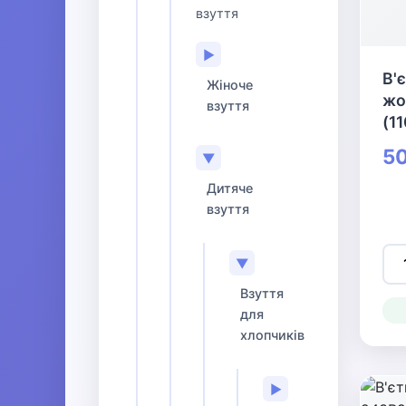
взуття
▶
В'
Жіноче
жо
взуття
(1
50
▼
Дитяче
взуття
▼
Взуття
для
хлопчиків
▶