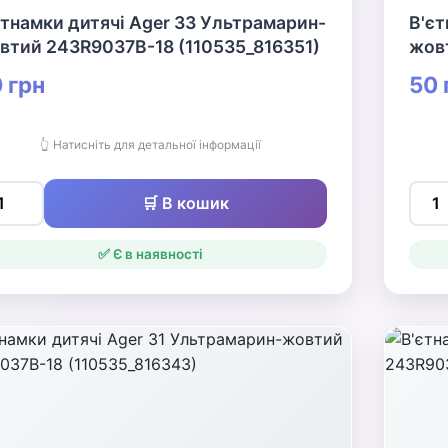
єтнамки дитячі Ager 33 Ультрамарин-
В'єт
втий 243R9037B-18 (110535_816351)
жов
 грн
50 
👆 Натисніть для детальної інформації
🛒 В кошик
✅ Є в наявності