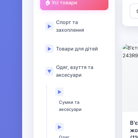
🏠 Усі товари
Спорт та
▶
захоплення
Товари для дітей
▶
Одяг, взуття та
▼
аксесуари
▶
Сумки та
аксесуари
В'
▶
жо
(1
Одяг