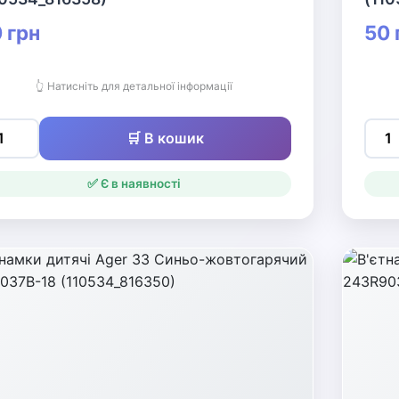
 грн
50 
👆 Натисніть для детальної інформації
🛒 В кошик
✅ Є в наявності