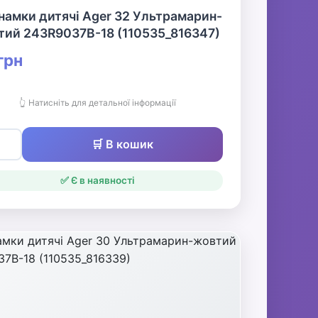
намки дитячі Ager 32 Ультрамарин-
тий 243R9037B-18 (110535_816347)
грн
👆 Натисніть для детальної інформації
🛒 В кошик
✅ Є в наявності