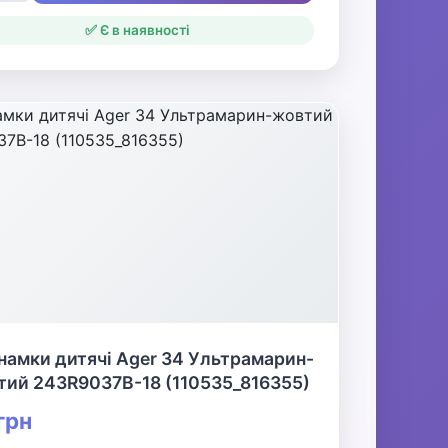
✅ Є в наявності
намки дитячі Ager 34 Ультрамарин-
тий 243R9037B-18 (110535_816355)
грн