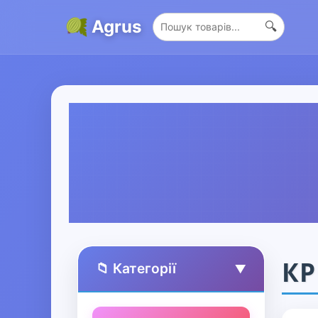
Agrus
🔍
КР
📁 Категорії
▲