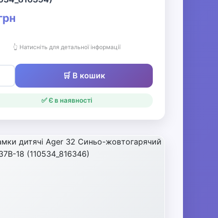
грн
👆 Натисніть для детальної інформації
🛒 В кошик
✅ Є в наявності