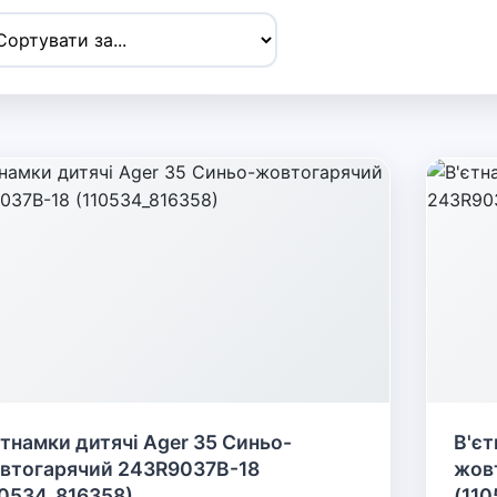
єтнамки дитячі Ager 35 Синьо-
В'єт
втогарячий 243R9037B-18
жов
10534_816358)
(110