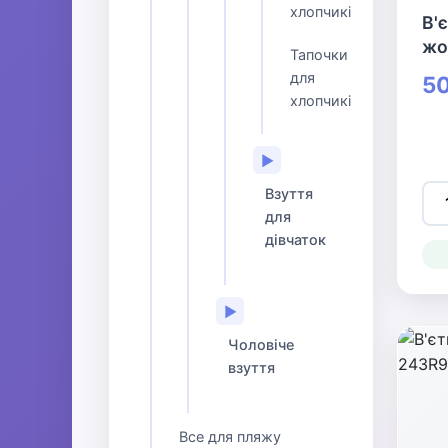
хлопчиків
В'
жо
Тапочки
для
50
хлопчиків
▶
Взуття
для
дівчаток
▶
Чоловіче
взуття
Все для пляжу