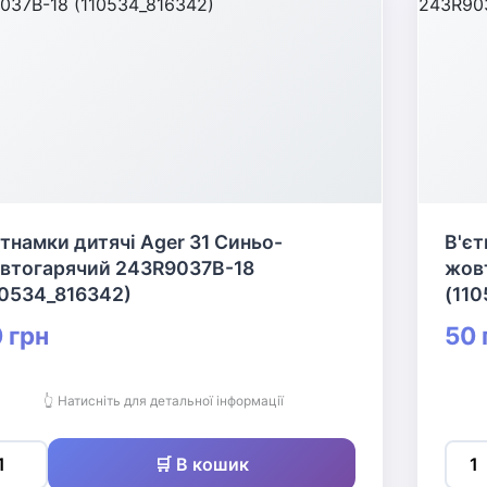
єтнамки дитячі Ager 31 Синьо-
В'єт
втогарячий 243R9037B-18
жов
10534_816342)
(110
 грн
50 
👆 Натисніть для детальної інформації
🛒 В кошик