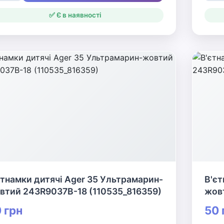
✅ Є в наявності
єтнамки дитячі Ager 35 Ультрамарин-
В'єт
втий 243R9037B-18 (110535_816359)
жов
 грн
50 