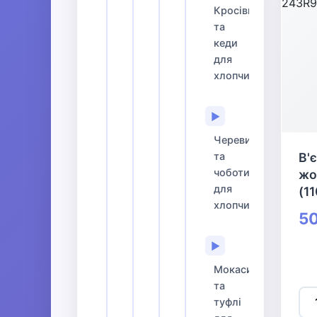
Кросівки
та
кеди
для
хлопчиків
▶
Черевики
та
В'
чоботи
жо
для
(1
хлопчиків
50
▶
Мокасини
та
туфлі