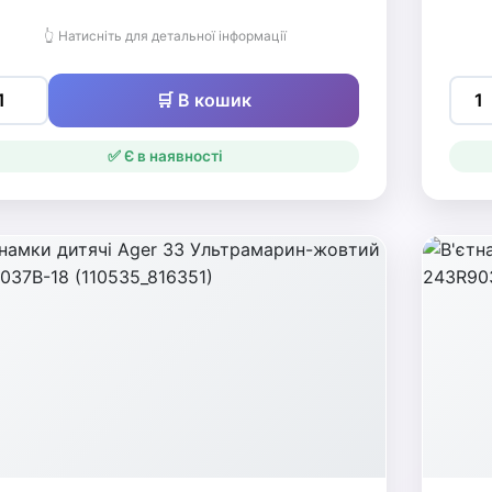
👆 Натисніть для детальної інформації
🛒 В кошик
✅ Є в наявності