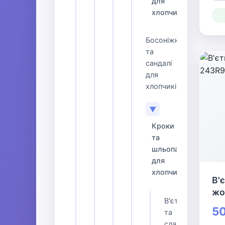
для
хлопчиків
Босоніжки
та
сандалі
для
хлопчиків
▼
Кроки
та
шльопанці
для
хлопчиків
В'
жо
В'єтнамки
50
та
сланці