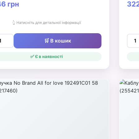
6 грн
322
👆 Натисніть для детальної інформації
🛒 В кошик
✅ Є в наявності