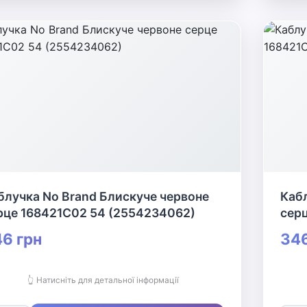
блучка No Brand Блискуче червоне
Кабл
рце 168421C02 54 (2554234062)
сер
6 грн
346
👆 Натисніть для детальної інформації