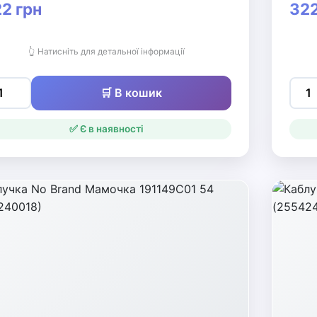
2 грн
322
👆 Натисніть для детальної інформації
🛒 В кошик
✅ Є в наявності