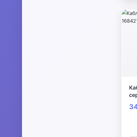
Ка
се
34