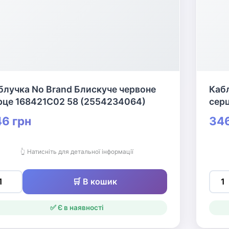
блучка No Brand Блискуче червоне
Кабл
рце 168421C02 58 (2554234064)
сер
6 грн
346
👆 Натисніть для детальної інформації
🛒 В кошик
✅ Є в наявності