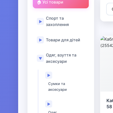
🏠 Усі товари
Спорт та
▶
захоплення
Товари для дітей
▶
Одяг, взуття та
▼
аксесуари
▶
Сумки та
аксесуари
Ка
▶
58
Одяг