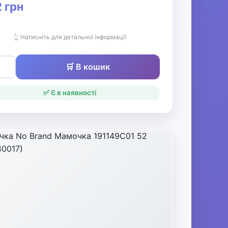
 грн
👆 Натисніть для детальної інформації
🛒 В кошик
✅ Є в наявності