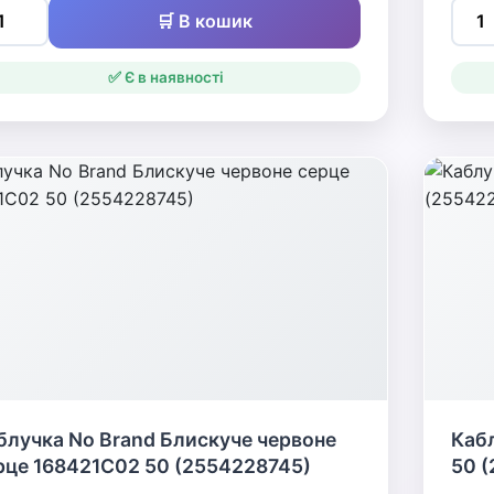
🛒 В кошик
✅ Є в наявності
блучка No Brand Блискуче червоне
Каб
рце 168421C02 50 (2554228745)
50 