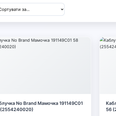
блучка No Brand Мамочка 191149C01
Каб
 (2554240020)
56 