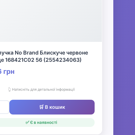
учка No Brand Блискуче червоне
це 168421C02 56 (2554234063)
 грн
👆 Натисніть для детальної інформації
🛒 В кошик
✅ Є в наявності