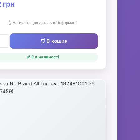
 грн
👆 Натисніть для детальної інформації
🛒 В кошик
✅ Є в наявності