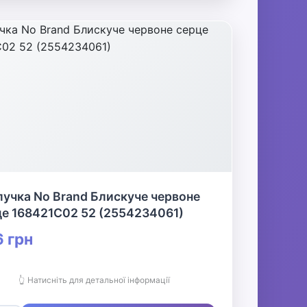
учка No Brand Блискуче червоне
це 168421C02 52 (2554234061)
 грн
👆 Натисніть для детальної інформації