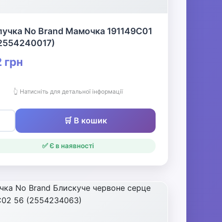
лучка No Brand Мамочка 191149C01
(2554240017)
 грн
👆 Натисніть для детальної інформації
🛒 В кошик
✅ Є в наявності