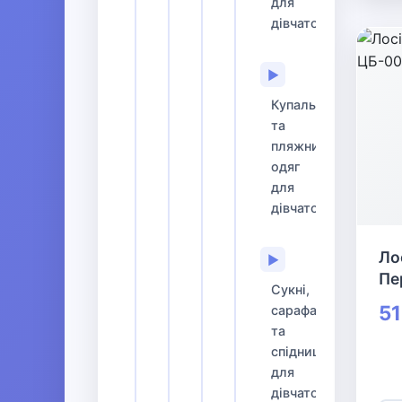
для
дівчаток
▶
Купальники
та
пляжний
одяг
для
дівчаток
Ло
▶
Пе
Сукні,
51
сарафани
та
спідниці
для
дівчаток