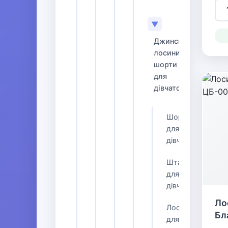
▼
Джинси,
лосини,
шорти
для
дівчаток
Шорти
для
дівчаток
Штани
для
дівчаток
Ло
Лосини
Бл
для