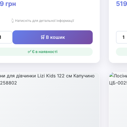
9 грн
519
👆 Натисніть для детальної інформації
🛒 В кошик
✅ Є в наявності