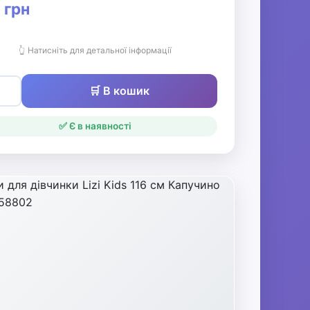
 грн
👆 Натисніть для детальної інформації
🛒 В кошик
✅ Є в наявності