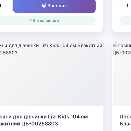
🛒 В кошик
✅ Є в наявності
сини для дівчинки Lizi Kids 104 см
Лосі
акитний ЦБ-00258803
Бла