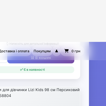
ни для дівчинки Lizi Kids 92 см
ий ЦБ-00263086
 грн
👆 Натисніть для детальної інформації
🛒 В кошик
✅ Є в наявності