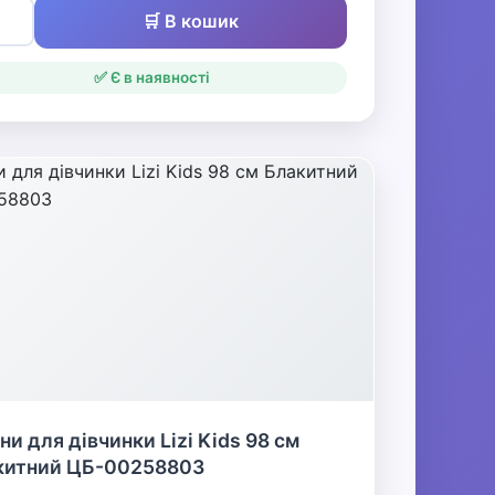
🛒 В кошик
✅ Є в наявності
ни для дівчинки Lizi Kids 98 см
китний ЦБ-00258803