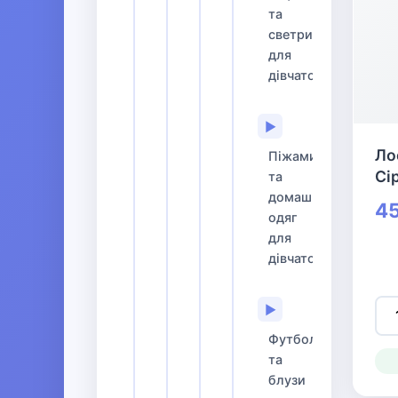
та
светри
для
дівчаток
▶
Ло
Піжами
Сі
та
домашній
45
одяг
для
дівчаток
▶
Футболки
та
блузи