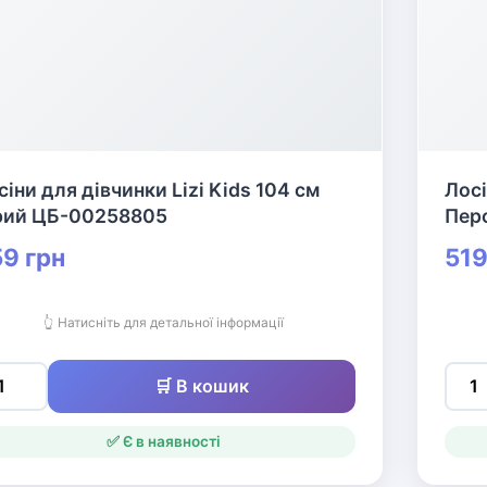
сіни для дівчинки Lizi Kids 104 см
Лосі
рий ЦБ-00258805
Пер
9 грн
519
👆 Натисніть для детальної інформації
🛒 В кошик
✅ Є в наявності