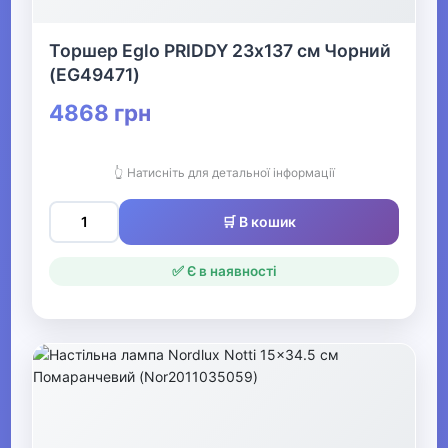
▶
Торшер Eglo PRIDDY 23х137 см Чорний
Смичкові інструменти
(EG49471)
4868 грн
Світлове обладнання
👆 Натисніть для детальної інформації
▶
Кінний спорт
🛒 В кошик
✅ Є в наявності
Товари для дітей
▶
Одяг, взуття та аксесуари
▶
Офіс, школа, книги
▶