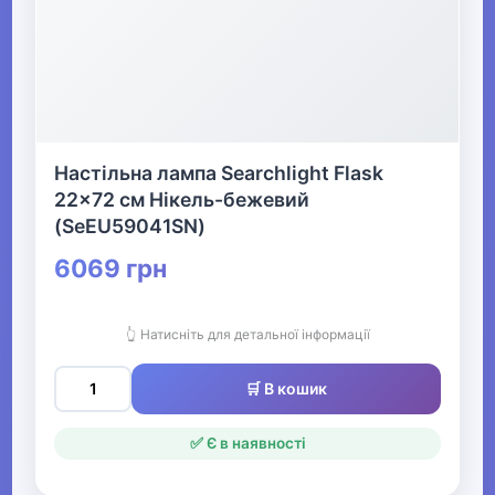
Настільна лампа Searchlight Flask
22x72 см Нікель-бежевий
(SeEU59041SN)
6069 грн
👆 Натисніть для детальної інформації
🛒 В кошик
✅ Є в наявності