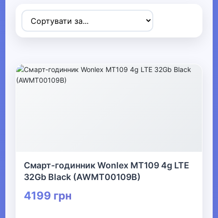
▶
Спортивні товари
▶
Активний відпочинок, туризм та
хобі
▼
Музичні інструменти та обладнання
▼
Смарт-годинник Wonlex MT109 4g LTE
Гітари та обладнання
32Gb Black (AWMT00109B)
4199 грн
▶