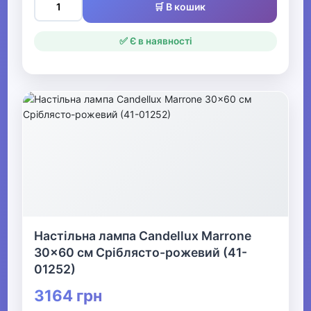
🛒 В кошик
✅ Є в наявності
Настільна лампа Candellux Marrone
30x60 см Сріблясто-рожевий (41-
01252)
3164 грн