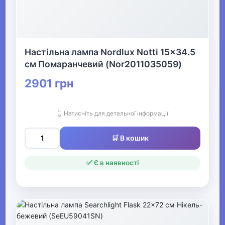
Настільна лампа Nordlux Notti 15x34.5
см Помаранчевий (Nor2011035059)
2901 грн
👆 Натисніть для детальної інформації
🛒 В кошик
✅ Є в наявності