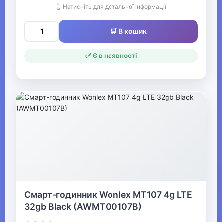
Гітари
👆 Натисніть для детальної інформації
Комбопідсилювачі
🛒 В кошик
Гітарні підсилювачі
✅ Є в наявності
Гітарні кабінети
Гітарні процесори
Педалі ефектів
▼
Аксесуари для гітар
Тюнери, метрономи
Смарт-годинник Wonlex MT107 4g LTE
Чохли та кейси для
32gb Black (AWMT00107B)
гітар