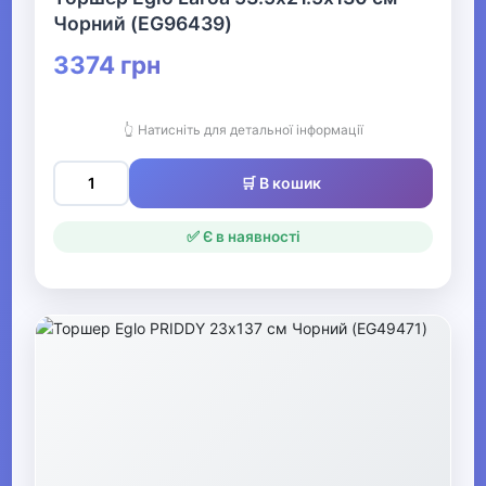
Чорний (EG96439)
▶
3374 грн
Ударні інструменти
▶
👆 Натисніть для детальної інформації
Духові інструменти
🛒 В кошик
▶
✅ Є в наявності
Звукозапис
▶
Про-аудіо
▶
DJ обладнання