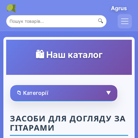
Agrus
🔍
🛍️ Наш каталог
📁 Категорії
▼
🏠 Усі товари
ЗАСОБИ ДЛЯ ДОГЛЯДУ ЗА
ГІТАРАМИ
Спорт та захоплення
▼