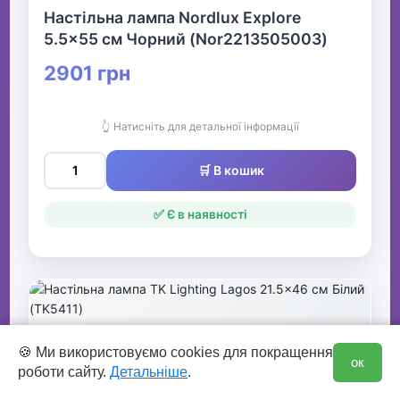
Настільна лампа Nordlux Explore
5.5x55 см Чорний (Nor2213505003)
2901 грн
👆 Натисніть для детальної інформації
🛒 В кошик
✅ Є в наявності
0
🍪 Ми використовуємо cookies для покращення
ок
роботи сайту.
Детальніше
.