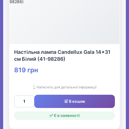
Настільна лампа Candellux Gala 14x31
см Білий (41-98286)
819 грн
👆 Натисніть для детальної інформації
🛒 В кошик
✅ Є в наявності