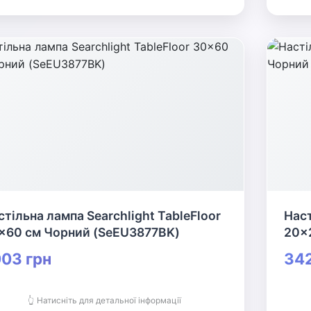
стільна лампа Searchlight TableFloor
Наст
x60 см Чорний (SeEU3877BK)
20x
03 грн
342
👆 Натисніть для детальної інформації