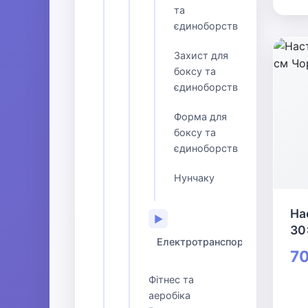
та
єдиноборств
Захист для
боксу та
єдиноборств
Форма для
боксу та
єдиноборств
Нунчаку
На
▶
30
Електротранспорт
70
Фітнес та
аеробіка