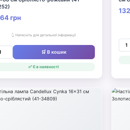
252)
132
64 грн
👆 Натисніть для детальної інформації
🛒 В кошик
✅ Є в наявності