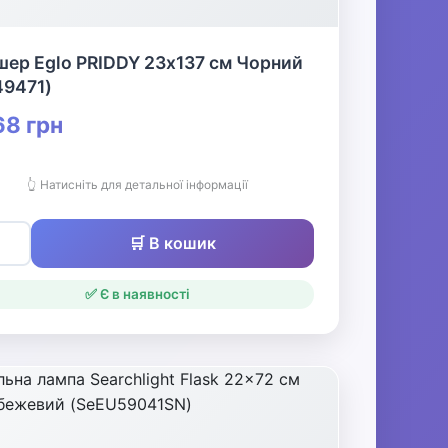
ер Eglo PRIDDY 23х137 см Чорний
49471)
8 грн
👆 Натисніть для детальної інформації
🛒 В кошик
✅ Є в наявності