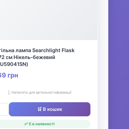
ільна лампа Searchlight Flask
72 см Нікель-бежевий
EU59041SN)
9 грн
👆 Натисніть для детальної інформації
🛒 В кошик
✅ Є в наявності