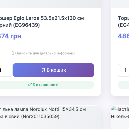
ршер Eglo Laroa 53.5х21.5х130 см
Торш
рний (EG96439)
(EG
74 грн
486
👆 Натисніть для детальної інформації
🛒 В кошик
✅ Є в наявності