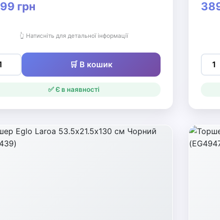
99 грн
389
👆 Натисніть для детальної інформації
🛒 В кошик
✅ Є в наявності