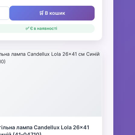
🛒 В кошик
✅ Є в наявності
ільна лампа Candellux Lola 26x41
иній (41-04710)