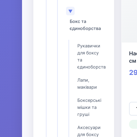
▼
Бокс та
єдиноборства
Рукавички
для боксу
На
та
см
єдиноборств
29
Лапи,
маківари
Боксерські
мішки та
груші
Аксесуари
для боксу