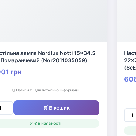
стільна лампа Nordlux Notti 15x34.5
Наст
 Помаранчевий (Nor2011035059)
22x
(Se
01 грн
606
👆 Натисніть для детальної інформації
🛒 В кошик
✅ Є в наявності