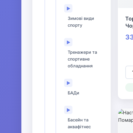
▶
То
Зимові види
спорту
Чо
33
▶
Тренажери та
спортивне
обладнання
▶
БАДи
▶
Басейн та
аквафітнес