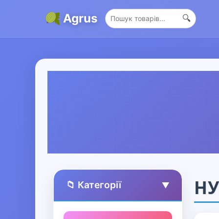
Agrus
🔍
Н
📁 Категорії
▲