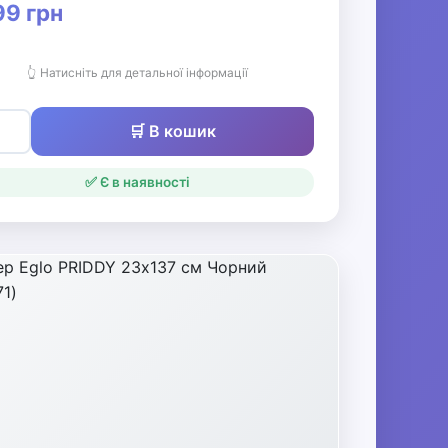
9 грн
👆 Натисніть для детальної інформації
🛒 В кошик
✅ Є в наявності