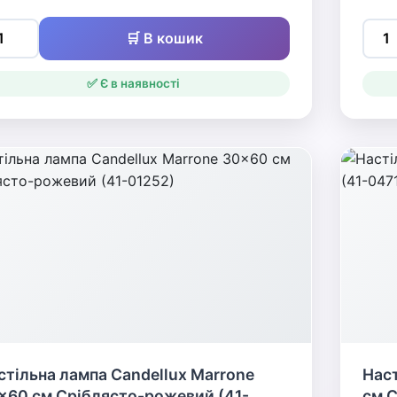
🛒 В кошик
✅ Є в наявності
стільна лампа Candellux Marrone
Наст
x60 см Сріблясто-рожевий (41-
см С