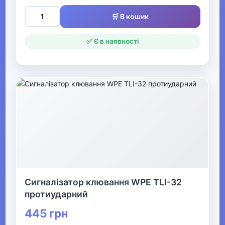
відпочинку та туризму
🛒 В кошик
▶
✅ Є в наявності
Оптичні прилади
Рації
▼
Рибалка
Котушки
Вудилища
Сигналізатор клювання WPE TLI-32
протиударний
Ящики та сумки
445 грн
Шнури та волосіні