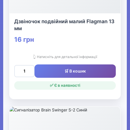
Одяг, взуття та аксесуари
▶
Офіс, школа, книги
▶
Дзвіночок подвійний малий Flagman 13
мм
16 грн
👆 Натисніть для детальної інформації
🛒 В кошик
✅ Є в наявності