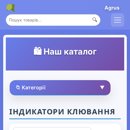
Agrus
🔍
🛍️ Наш каталог
📁 Категорії
▼
🏠 Усі товари
ІНДИКАТОРИ КЛЮВАННЯ
Спорт та захоплення
▼