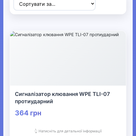
▶
Спортивні товари
▼
Активний відпочинок, туризм та
хобі
▶
Радіокеровані моделі
Сигналізатор клювання WPE TLI-07
▶
протиударний
Туризм та кемпінг
364 грн
▶
👆 Натисніть для детальної інформації
Аксесуари для активного