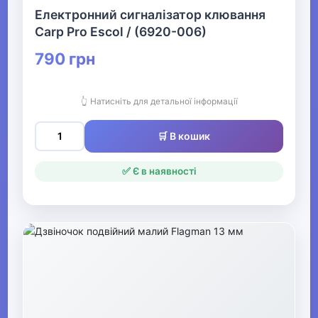
Електронний сигналiзатор клювання
▶
Carp Pro Escol / (6920-006)
Човни та аксесуари
790 грн
Металошукачі
👆 Натисніть для детальної інформації
▶
🛒 В кошик
Музичні інструменти та обладнання
✅ Є в наявності
▶
Кінний спорт
Товари для дітей
▶