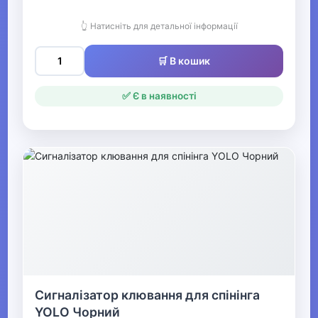
Аксесуари для риболовлі
👆 Натисніть для детальної інформації
Воблери
🛒 В кошик
Чохли та тубуси
✅ Є в наявності
Сувеніри та подарунки для
мисливців та рибалок
М'які приманки
Гачки
Підгодовування та насадки
Поводки
Вертлюги та застібки
Сигналізатор клювання для спінінга
Вантажі
YOLO Чорний