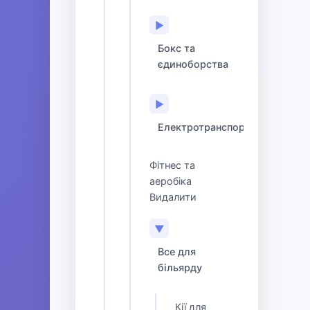
▶
Бокс та
єдиноборства
▶
Електротранспорт
Фітнес та
аеробіка
Видалити
▼
Все для
більярду
Кії для