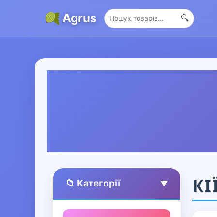
Agrus
🔍
КІ
📁 Категорії
▲