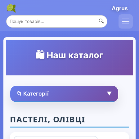
Agrus
🔍
🛍️ Наш каталог
📁 Категорії
▼
🏠 Усі товари
ПАСТЕЛІ, ОЛІВЦІ
Спорт та захоплення
▶