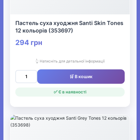
Пастель суха хуоджня Santi Skin Tones
12 кольорів (353697)
294 грн
👆 Натисніть для детальної інформації
🛒 В кошик
✅ Є в наявності