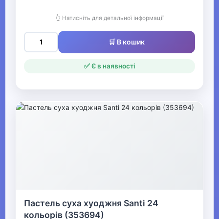
Друкована продукція
👆 Натисніть для детальної інформації
▶
🛒 В кошик
Стенди для школи
✅ Є в наявності
Пастель суха хуоджня Santi 24
кольорів (353694)