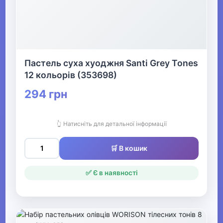
Пастель суха хуоджня Santi Grey Tones
12 кольорів (353698)
294 грн
👆 Натисніть для детальної інформації
🛒 В кошик
✅ Є в наявності