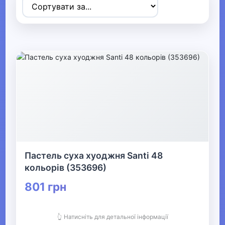
Товари для дітей
▶
Одяг, взуття та аксесуари
▶
Офіс, школа, книги
▼
▶
Канцелярія
Література
Пастель суха хуоджня Santi 48
кольорів (353696)
▼
801 грн
Живопис та графіка
👆 Натисніть для детальної інформації
Мольберти, етюдники, палітри