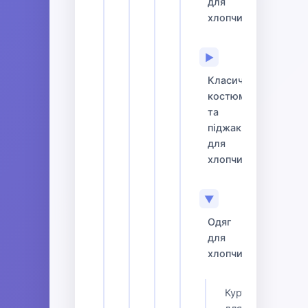
для
хлопчиків
▶
Класичні
костюми
та
піджаки
для
хлопчиків
▼
Одяг
для
хлопчиків
Куртки