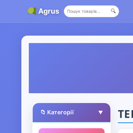
Agrus
🔍
ТЕ
📁 Категорії
▲