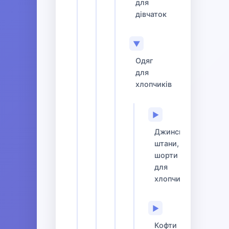
для
дівчаток
▼
Одяг
для
хлопчиків
▶
Джинси,
штани,
шорти
для
хлопчиків
▶
Кофти