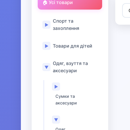
🏠 Усі товари
Спорт та
▶
захоплення
Товари для дітей
▶
Одяг, взуття та
▼
аксесуари
▶
Сумки та
аксесуари
▼
Одяг