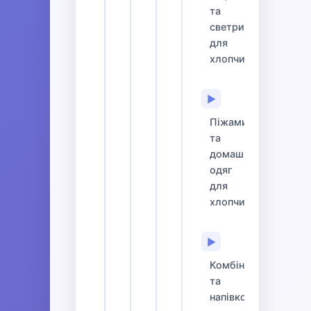
та
светри
для
хлопчиків
▶
Піжами
та
домашній
одяг
для
хлопчиків
▶
Комбінезони
та
напівкомбінезони