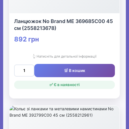
Ланцюжок No Brand ME 369685C00 45
см (2558213678)
892 грн
👆 Натисніть для детальної інформації
🛒 В кошик
✅ Є в наявності