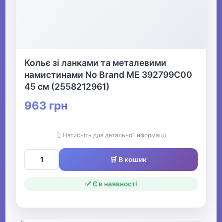
Кольє зі ланками та металевими
намистинами No Brand ME 392799C00
45 см (2558212961)
963 грн
👆 Натисніть для детальної інформації
🛒 В кошик
✅ Є в наявності