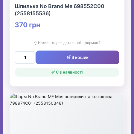
Шпилька No Brand Me 698552C00
(2558155536)
370 грн
👆 Натисніть для детальної інформації
🛒 В кошик
✅ Є в наявності