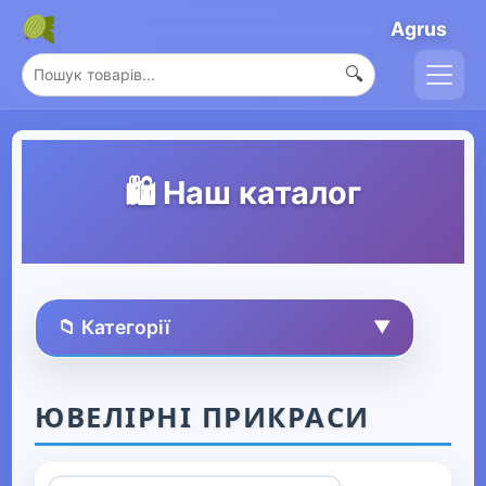
Agrus
🔍
🛍️ Наш каталог
📁 Категорії
▼
🏠 Усі товари
ЮВЕЛІРНІ ПРИКРАСИ
Спорт та захоплення
▶