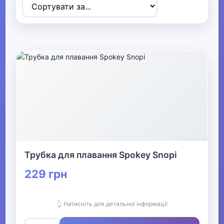
▼
Спортивні товари
▶
Ігрові види спорту
▼
Дайвінг
Ласти
Трубка для плавання Spokey Snopi
Трубки
229 грн
Маски для дайвінгу
👆 Натисніть для детальної інформації
Аксесуари для дайвінгу