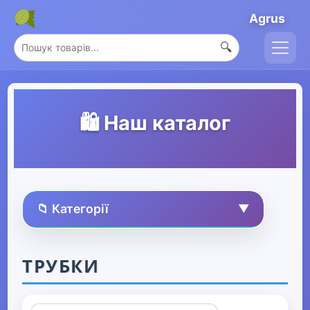
Agrus
🔍
🛍️ Наш каталог
📁 Категорії
▼
🏠 Усі товари
ТРУБКИ
Спорт та захоплення
▼