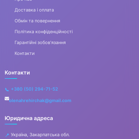
Бокс та єдиноборства
Доставка і оплата
Обмін та повернення
▶
Політика конфіденційності
Електротранспорт
Гарантійні зобов'язання
Контакти
Фітнес та аеробіка Видалити
▶
Контакти
Все для більярду
+380 (50) 294-71-52
📞
▶
olenahrehirchak@gmail.com
Аксесуари для спортивного
харчування
Юридична адреса
Україна, Закарпатська обл.
📍
▶