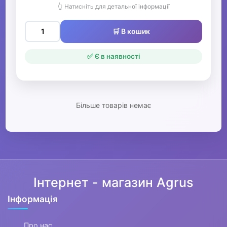
Фітнес та аеробіка
👆 Натисніть для детальної інформації
▶
🛒 В кошик
Зимові види спорту
✅ Є в наявності
▶
Тренажери та спортивне
обладнання
Більше товарів немає
▶
БАДи
Інтернет - магазин Agrus
▶
Басейн та аквафітнес
Інформація
Про нас
▶