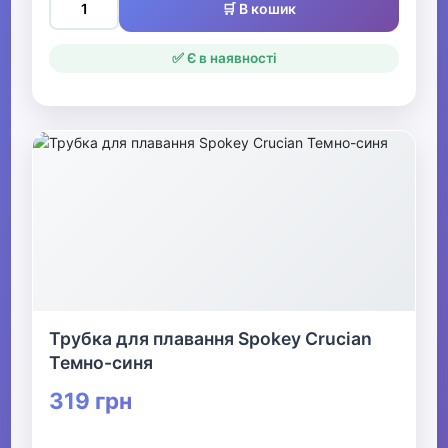
🛒 В кошик
Одяг та екіпірування для
дайвінгу
✅ Є в наявності
Регулятори та октопуси
▶
Велосипеди та аксесуари
Активні ігри Видалити
▶
Спортивні аксесуари
Трубка для плавання Spokey Crucian
Темно-синя
Все для боксу Видалити
319 грн
▶