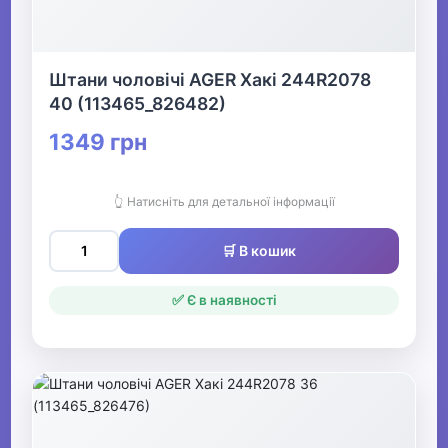
Штани чоловічі AGER Хакі 244R2078
40 (113465_826482)
1349 грн
👆 Натисніть для детальної інформації
🛒 В кошик
✅ Є в наявності