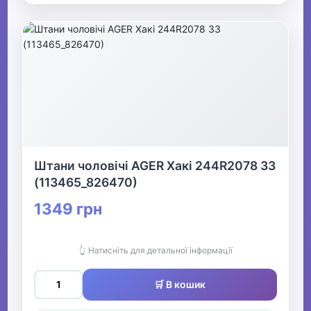
Штани чоловічі AGER Хакі 244R2078 33
(113465_826470)
1349 грн
👆 Натисніть для детальної інформації
🛒 В кошик