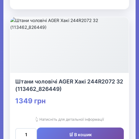
Штани чоловічі AGER Хакі 244R2072 32
(113462_826449)
1349 грн
👆 Натисніть для детальної інформації
🛒 В кошик