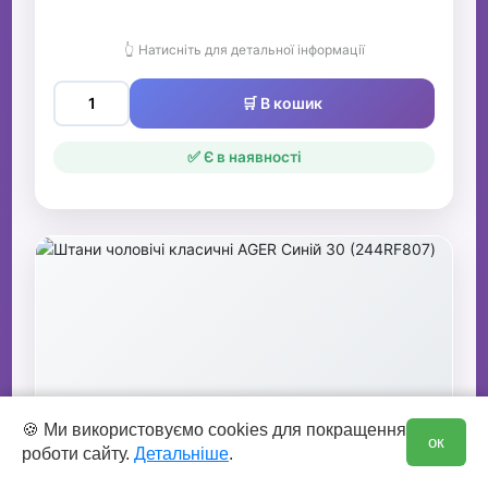
👆 Натисніть для детальної інформації
🛒 В кошик
✅ Є в наявності
0
🍪 Ми використовуємо cookies для покращення
ок
роботи сайту.
Детальніше
.
Штани чоловічі класичні AGER Синій 30