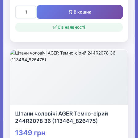
🛒 В кошик
✅ Є в наявності
Штани чоловічі AGER Темно-сірий
244R2078 36 (113464_826475)
1349 грн