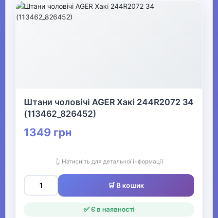
Штани чоловічі AGER Хакі 244R2072 34
(113462_826452)
1349 грн
👆 Натисніть для детальної інформації
🛒 В кошик
✅ Є в наявності