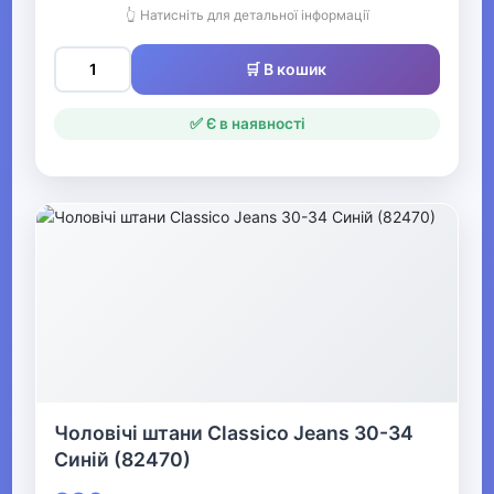
👆 Натисніть для детальної інформації
Одяг для мисливців та рибалок
▼
🛒 В кошик
Одяг для чоловіків
✅ Є в наявності
▶
Чоловічий верхній одяг
▶
Чоловічий гірськолижний
одяг
▼
Чоловічі штани Classico Jeans 30-34
Чоловічі джинси, штани
Синій (82470)