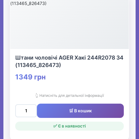
Штани чоловічі AGER Хакі 244R2078 34
(113465_826473)
1349 грн
👆 Натисніть для детальної інформації
🛒 В кошик
✅ Є в наявності