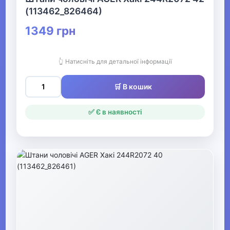
(113462_826464)
▶
1349 грн
Чоловічі худі, толстовки,
светри
👆 Натисніть для детальної інформації
Чоловічі комбінезони
🛒 В кошик
Чоловічі шорти
✅ Є в наявності
▶
Білизна
▶
Жіночий одяг
▶