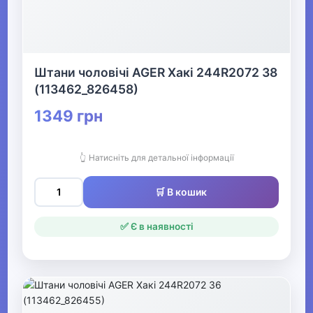
Штани чоловічі AGER Хакі 244R2072 38
(113462_826458)
1349 грн
👆 Натисніть для детальної інформації
🛒 В кошик
✅ Є в наявності