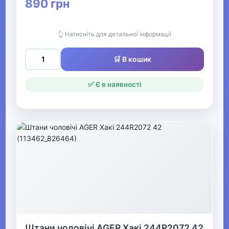
Чоловічі джинси
890 грн
Чоловічі штани
👆 Натисніть для детальної інформації
Чоловічі вишиванки
🛒 В кошик
▶
✅ Є в наявності
Чоловічі сорочки,
футболки та майки
▶
Чоловічий спортивний
одяг
▶
Чоловічі костюми та
піджаки
Штани чоловічі AGER Хакі 244R2072 42