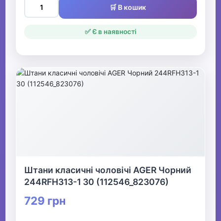
🛒 В кошик
✅ Є в наявності
Штани класичні чоловічі AGER Чорний
244RFH313-1 30 (112546_823076)
729 грн