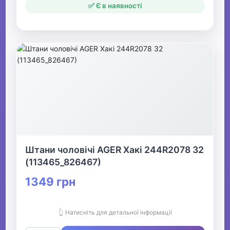
✅ Є в наявності
Штани чоловічі AGER Хакі 244R2078 32
(113465_826467)
1349 грн
👆 Натисніть для детальної інформації