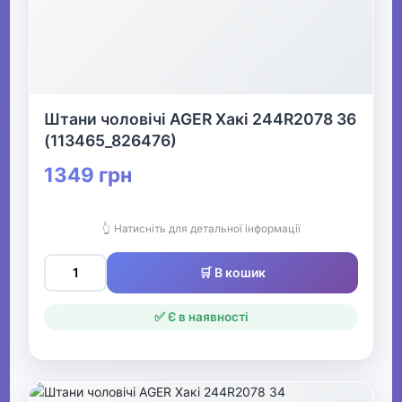
Штани чоловічі AGER Хакі 244R2078 36
(113465_826476)
1349 грн
👆 Натисніть для детальної інформації
🛒 В кошик
✅ Є в наявності