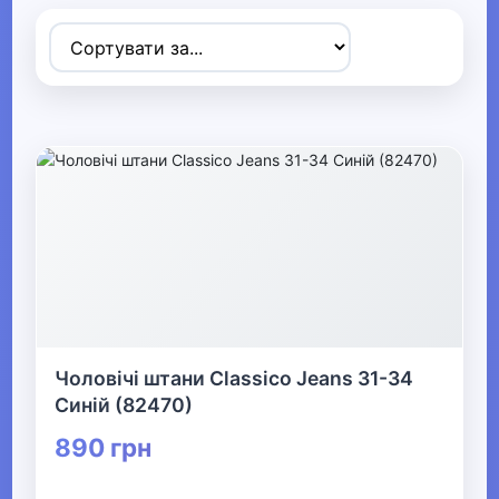
Товари для дітей
▶
Одяг, взуття та аксесуари
▼
▶
Сумки та аксесуари
▼
Одяг
Термобілизна
Чоловічі штани Classico Jeans 31-34
Синій (82470)
▶
890 грн
Дитячий одяг