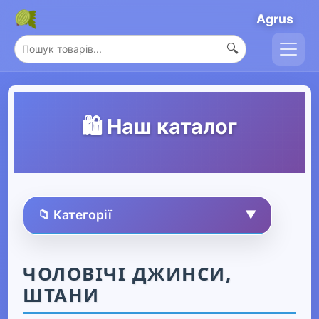
Agrus
🔍
🛍️ Наш каталог
📁 Категорії
▼
🏠 Усі товари
ЧОЛОВІЧІ ДЖИНСИ,
ШТАНИ
Спорт та захоплення
▶