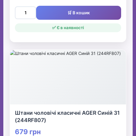
🛒 В кошик
✅ Є в наявності
Штани чоловічі класичні AGER Синій 31
(244RF807)
679 грн