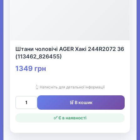
Штани чоловічі AGER Хакі 244R2072 36
(113462_826455)
1349 грн
👆 Натисніть для детальної інформації
🛒 В кошик
✅ Є в наявності