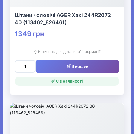
Спецодяг
Штани чоловічі AGER Хакі 244R2072
40 (113462_826461)
▶
1349 грн
Прикраси
👆 Натисніть для детальної інформації
▶
Святкові вбрання та прикраси
🛒 В кошик
✅ Є в наявності
▶
Взуття
Все для пляжу
Офіс, школа, книги
▶