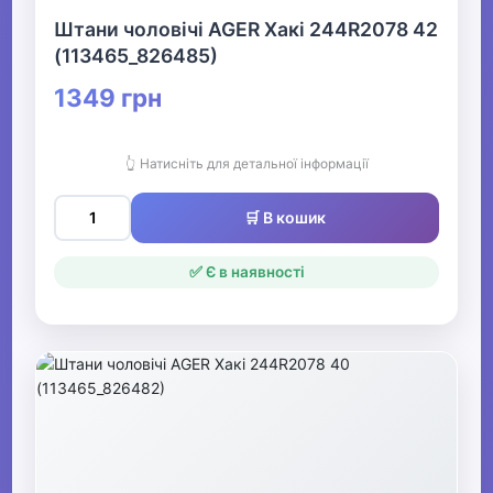
Штани чоловічі AGER Хакі 244R2078 42
(113465_826485)
1349 грн
👆 Натисніть для детальної інформації
🛒 В кошик
✅ Є в наявності