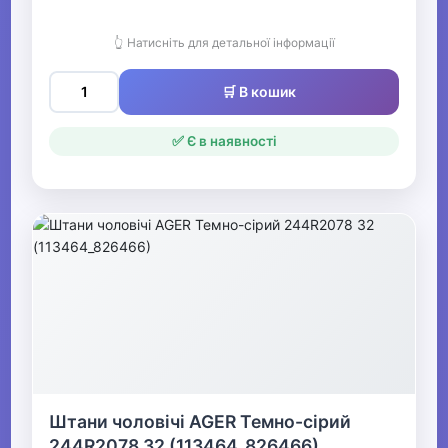
👆 Натисніть для детальної інформації
🛒 В кошик
✅ Є в наявності
Штани чоловічі AGER Темно-сірий
244R2078 32 (113464_826466)