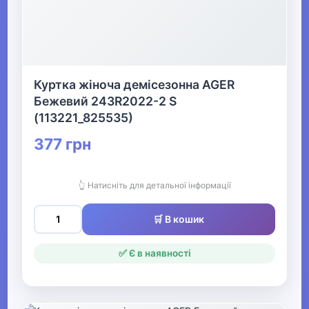
Жіночі худі, толстовки та
светри
▶
Куртка жіноча демісезонна AGER
Жіночий гірськолижний
Бежевий 243R2022-2 S
одяг
(113221_825535)
377 грн
▶
Жіночі джинси, штани,
👆 Натисніть для детальної інформації
шорти
🛒 В кошик
▶
✅ Є в наявності
Жіночі блузки та сорочки
Жіночі вишиванки