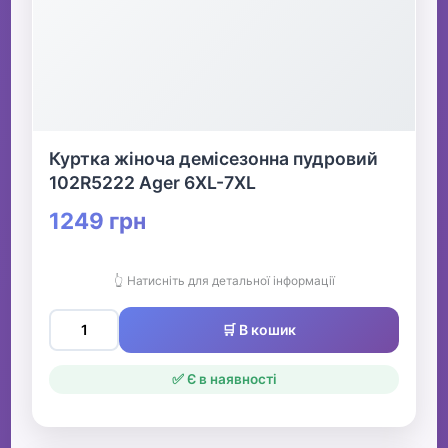
Куртка жіноча демісезонна пудровий
102R5222 Ager 6XL-7XL
1249 грн
👆 Натисніть для детальної інформації
🛒 В кошик
✅ Є в наявності