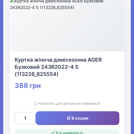
▶
Жіночі футболки та
майки
▶
Жіночі костюми та
жакети
Куртка жіноча демісезонна AGER
Бузковий 243R2022-4 S
(113226_825554)
▶
388 грн
Жіночі сукні, сарафани та
спідниці
👆 Натисніть для детальної інформації
▶
🛒 В кошик
Жіночий спортивний одяг
✅ Є в наявності