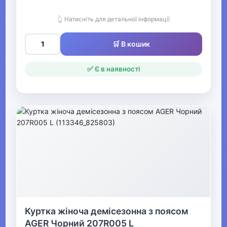
Одяг для мисливців та рибалок
👆 Натисніть для детальної інформації
▶
🛒 В кошик
Одяг для чоловіків
✅ Є в наявності
▶
Білизна
▼
Жіночий одяг
▼
Жіночий верхній одяг
Куртка жіноча демісезонна з поясом
▼
AGER Чорний 207R005 L