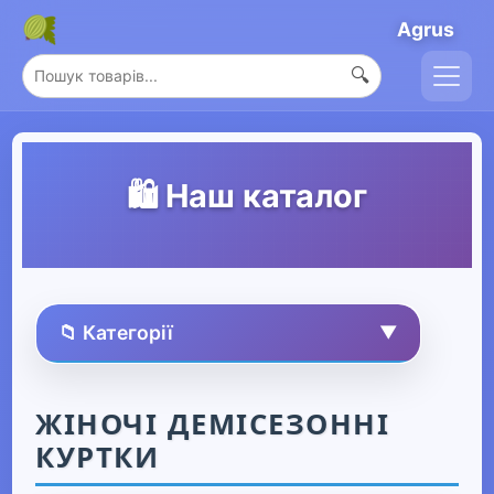
Agrus
🔍
🛍️ Наш каталог
📁 Категорії
▼
🏠 Усі товари
ЖІНОЧІ ДЕМІСЕЗОННІ
КУРТКИ
Спорт та захоплення
▶