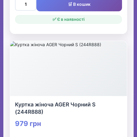
🛒 В кошик
✅ Є в наявності
Куртка жіноча AGER Чорний S
(244R888)
979 грн