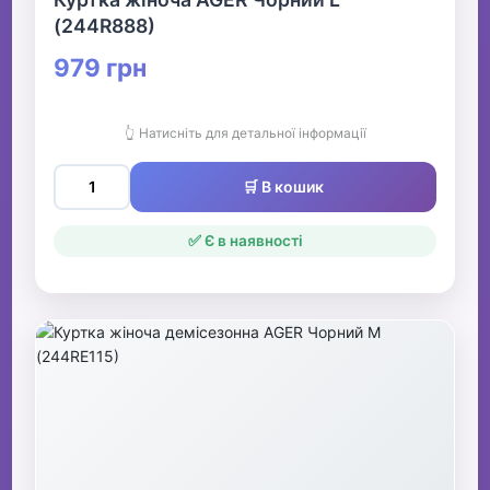
(244R888)
979 грн
👆 Натисніть для детальної інформації
🛒 В кошик
✅ Є в наявності