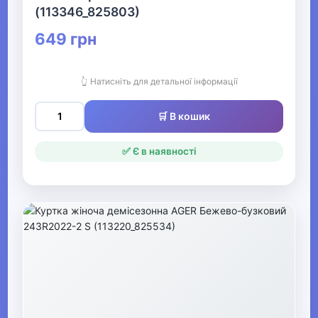
Жіночі куртки
(113346_825803)
649 грн
Жіночі бомбери
Жіночі ветровки
👆 Натисніть для детальної інформації
Жіночі шкіряні
🛒 В кошик
куртки
✅ Є в наявності
Жіночі демісезонні
куртки
Жіночі зимові
куртки
Жіночі анораки
Жіночі джинсові
куртки