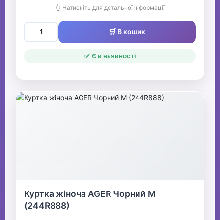
👆 Натисніть для детальної інформації
🛒 В кошик
✅ Є в наявності
Куртка жіноча AGER Чорний M
(244R888)