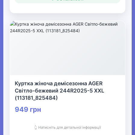
Жіночі комбінезони
▶
Весільний одяг
▶
Спецодяг
▶
Куртка жіноча демісезонна AGER
Прикраси
Світло-бежевий 244R2025-5 XXL
(113181_825484)
▶
949 грн
Святкові вбрання та прикраси
👆 Натисніть для детальної інформації
▶