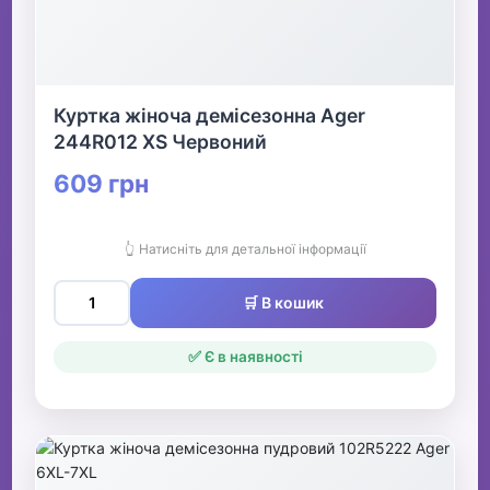
Куртка жіноча демісезонна Ager
244R012 XS Червоний
609 грн
👆 Натисніть для детальної інформації
🛒 В кошик
✅ Є в наявності