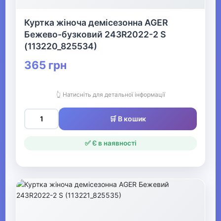
Жіночі пальта
Куртка жіноча демісезонна AGER
Бежево-бузковий 243R2022-2 S
▶
(113220_825534)
Жіночі шуби та
365 грн
дублянки
Жіночі парки
👆 Натисніть для детальної інформації
Жіночі плащі
🛒 В кошик
Жіночі пуховики
✅ Є в наявності
Жіночі тренчі
Жіночі демісезонні
жилети
▶