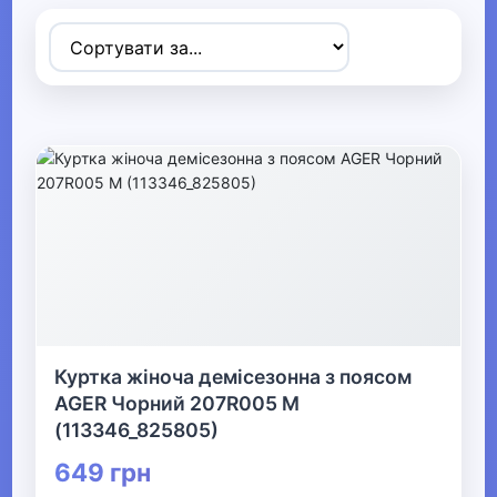
Товари для дітей
▶
Одяг, взуття та аксесуари
▼
▶
Сумки та аксесуари
▼
Одяг
Термобілизна
Куртка жіноча демісезонна з поясом
AGER Чорний 207R005 M
▶
(113346_825805)
Дитячий одяг
649 грн