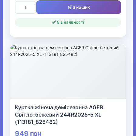
🛒 В кошик
Взуття
✅ Є в наявності
Все для пляжу
Офіс, школа, книги
▶
Куртка жіноча демісезонна AGER
Світло-бежевий 244R2025-5 XL
(113181_825482)
949 грн