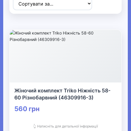
Товари для дітей
▶
Одяг, взуття та аксесуари
▼
▶
Сумки та аксесуари
▼
Одяг
Жіночий комплект Triko Ніжність 58-
Термобілизна
60 Різнобарвний (46309916-3)
560 грн
▶
Дитячий одяг
👆 Натисніть для детальної інформації