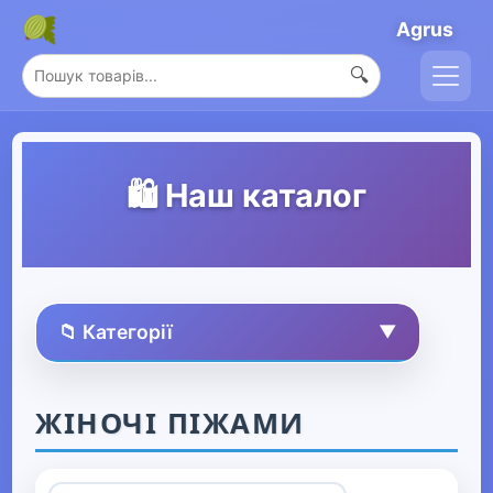
Agrus
🔍
🛍️ Наш каталог
📁 Категорії
▼
🏠 Усі товари
ЖІНОЧІ ПІЖАМИ
Спорт та захоплення
▶