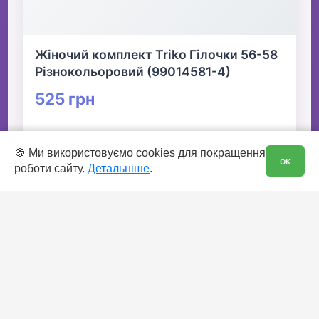
Жіночий комплект Triko Гілочки 56-58
Різнокольоровий (99014581-4)
525 грн
👆 Натисніть для детальної інформації
0
🍪 Ми використовуємо cookies для покращення
ок
роботи сайту.
Детальніше
.
🛒 В кошик
✅ Є в наявності