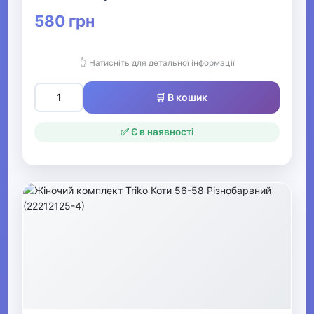
580 грн
Жіночі кігурумі
👆 Натисніть для детальної інформації
▶
Жіночі панчішно-
🛒 В кошик
шкарпеткові вироби
✅ Є в наявності
▶
Чоловічі шкарпетки та
гетри
▶
Чоловічий нічний та
домашній одяг