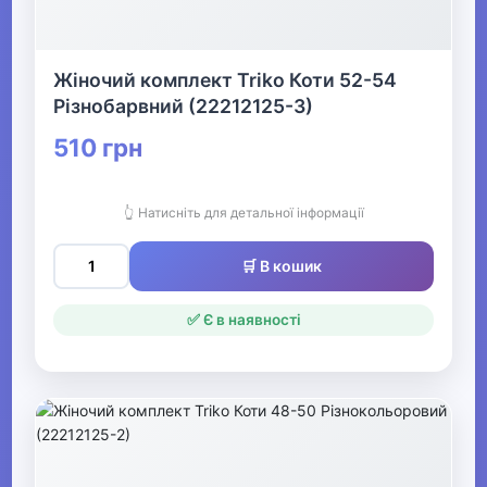
Все для пляжу
Жіночий комплект Triko Коти 52-54
Офіс, школа, книги
Різнобарвний (22212125-3)
▶
510 грн
👆 Натисніть для детальної інформації
🛒 В кошик
✅ Є в наявності