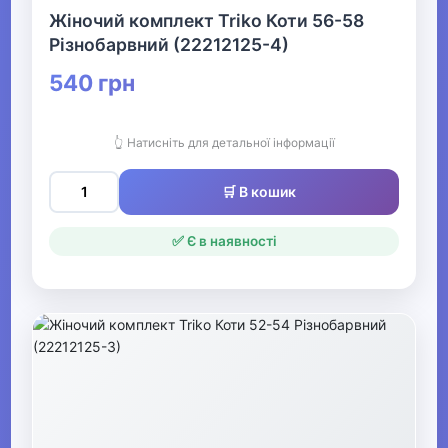
▶
Жіночий комплект Triko Коти 56-58
Різнобарвний (22212125-4)
Жіночий одяг
540 грн
▶
Спецодяг
👆 Натисніть для детальної інформації
🛒 В кошик
▶
Прикраси
✅ Є в наявності
▶
Святкові вбрання та прикраси
▶
Взуття