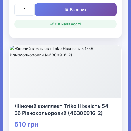
Одяг для мисливців та рибалок
🛒 В кошик
▶
✅ Є в наявності
Одяг для чоловіків
▼
Білизна
▶
Продаж жіночої нижньої
білизни
▶
Жіночий комплект Triko Ніжність 54-
56 Різнокольоровий (46309916-2)
Спідня білизна для
чоловіків
510 грн