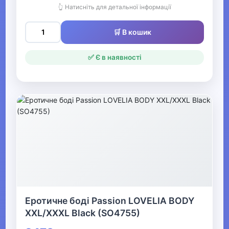
👆 Натисніть для детальної інформації
Одяг для мисливців та рибалок
▶
🛒 В кошик
Одяг для чоловіків
✅ Є в наявності
▼
Білизна
▼
Продаж жіночої нижньої
білизни
Жіноча коригуюча
білизна
Еротичне боді Passion LOVELIA BODY
XXL/XXXL Вlack (SO4755)
Жіночі бюстгальтери