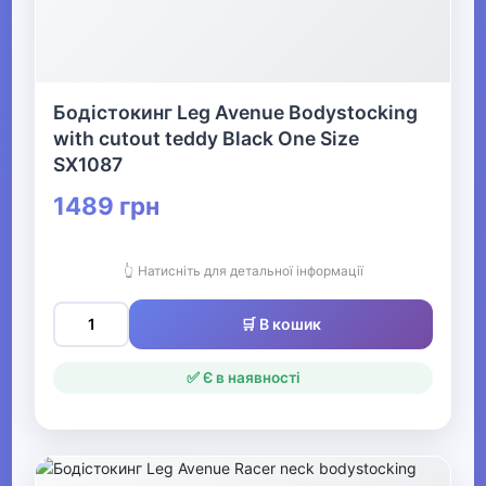
Жіночий одяг
▶
Бодістокинг Leg Avenue Bodystocking
Спецодяг
with cutout teddy Black One Size
SX1087
▶
1489 грн
Прикраси
👆 Натисніть для детальної інформації
▶
🛒 В кошик
Святкові вбрання та прикраси
✅ Є в наявності
▶
Взуття
Все для пляжу