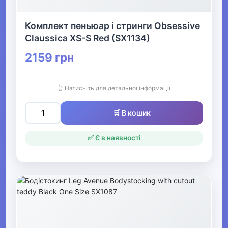
домашній одяг
Комплект пеньюар і стринги Obsessive
Claussica XS-S Red (SX1134)
▶
Жіночі панчішно-
2159 грн
шкарпеткові вироби
👆 Натисніть для детальної інформації
▶
Чоловічі шкарпетки та
🛒 В кошик
гетри
✅ Є в наявності
▶
Чоловічий нічний та
домашній одяг
▶