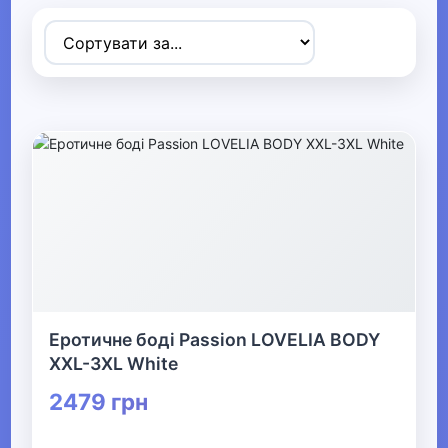
Товари для дітей
▶
Одяг, взуття та аксесуари
▼
▶
Сумки та аксесуари
▼
Одяг
Термобілизна
Еротичне боді Passion LOVELIA BODY
XXL-3XL White
▶
2479 грн
Дитячий одяг