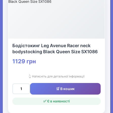
Офіс, школа, книги
▶
Бодістокинг Leg Avenue Racer neck
bodystocking Black Queen Size SX1086
1129 грн
👆 Натисніть для детальної інформації
🛒 В кошик
✅ Є в наявності