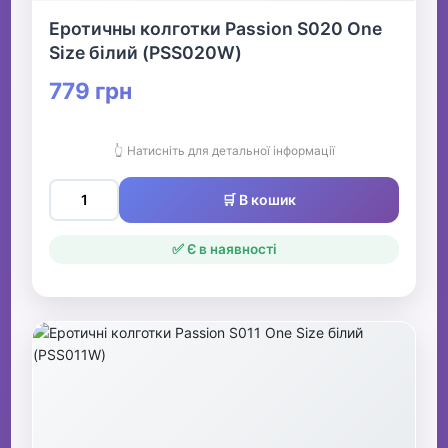
Еротичны колготки Passion S020 One
Size білий (PSS020W)
779 грн
👆 Натисніть для детальної інформації
🛒 В кошик
✅ Є в наявності