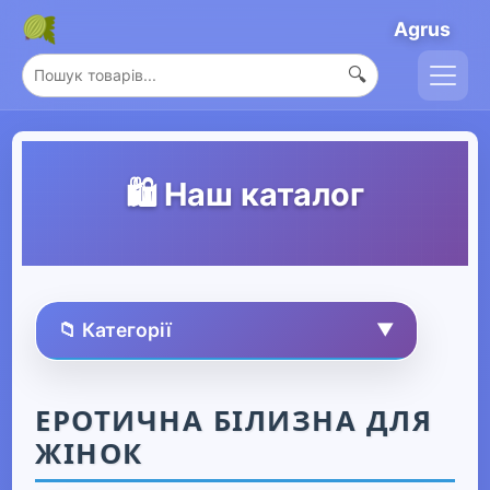
Agrus
🔍
🛍️ Наш каталог
📁 Категорії
▼
🏠 Усі товари
ЕРОТИЧНА БІЛИЗНА ДЛЯ
ЖІНОК
Спорт та захоплення
▶