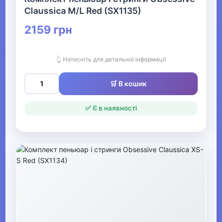
Claussica M/L Red (SX1135)
Аксесуари для нижньої
білизни
2159 грн
▶
👆 Натисніть для детальної інформації
Спідня білизна для
🛒 В кошик
чоловіків
✅ Є в наявності
▶
Купальники та пляжний
одяг
Чоловічі пляжні шорти та
плавки
▶
Жіночий нічний та