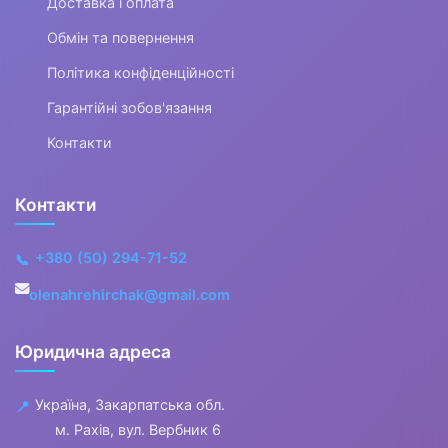
Доставка і оплата
Взуття для хлопчиків
Обмін та повернення
▼
Політика конфіденційності
Взуття для дівчаток
Гарантійні зобов'язання
Контакти
▼
Кросівки та кеди
Контакти
для дівчаток
+380 (50) 294-71-52
📞
Кросівки для
olenahrehirchak@gmail.com
дівчаток
Кеди для дівчаток
Юридична адреса
Сліпони для
Україна, Закарпатська обл.
📍
дівчаток
м. Рахів, вул. Вербник 6