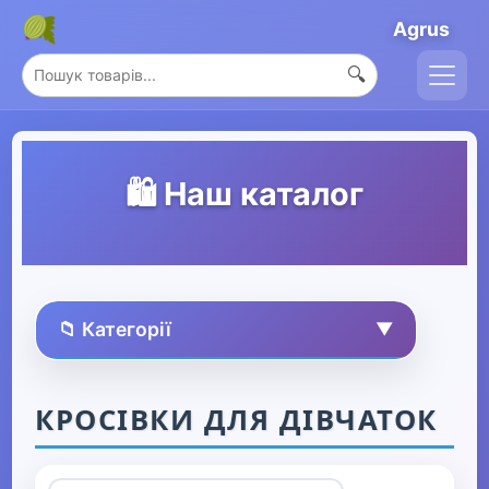
Agrus
🔍
🛍️ Наш каталог
📁 Категорії
▼
🏠 Усі товари
КРОСІВКИ ДЛЯ ДІВЧАТОК
Спорт та захоплення
▶