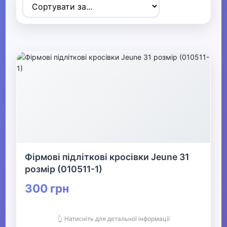
Товари для дітей
▶
Одяг, взуття та аксесуари
▼
▶
Сумки та аксесуари
▶
Одяг
Фірмові підліткові кросівки Jeune 31
▶
розмір (010511-1)
Прикраси
300 грн
▶
👆 Натисніть для детальної інформації