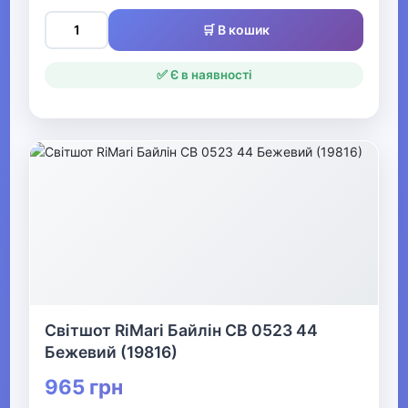
Одяг для мисливців та рибалок
🛒 В кошик
▶
✅ Є в наявності
Одяг для чоловіків
▶
Білизна
▼
Жіночий одяг
▶
Світшот RiMari Байлін СВ 0523 44
Жіночий верхній одяг
Бежевий (19816)
965 грн
▼