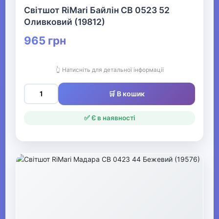
Світшот RiMari Байлін СВ 0523 52
Оливковий (19812)
Жіночі вишиванки
965 грн
▶
Жіночі футболки та
👆 Натисніть для детальної інформації
майки
🛒 В кошик
▶
Жіночі костюми та
✅ Є в наявності
жакети
▶
Жіночі сукні, сарафани та
спідниці
▶