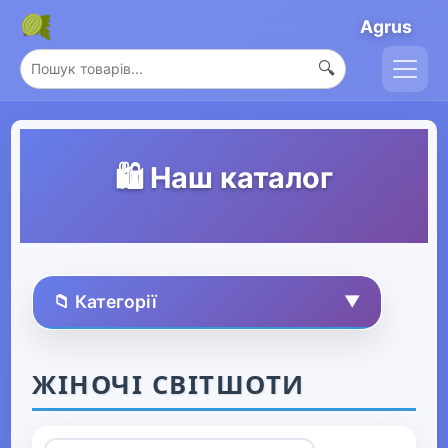
Agrus
🔍
🛍️ Наш каталог
📁 Категорії
▼
🏠 Усі товари
ЖІНОЧІ СВІТШОТИ
Спорт та захоплення
▶