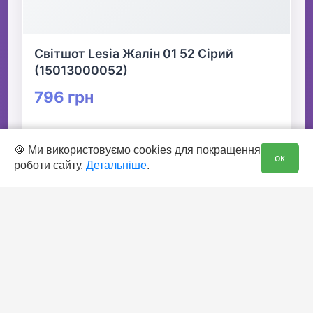
Світшот Lesia Жалін 01 52 Сірий
(15013000052)
796 грн
👆 Натисніть для детальної інформації
0
🍪 Ми використовуємо cookies для покращення
ок
роботи сайту.
Детальніше
.
🛒 В кошик
✅ Є в наявності