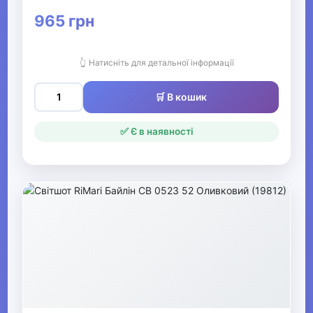
965 грн
Жіночі кардигани
Жіночі водолазки
👆 Натисніть для детальної інформації
Жіночі болеро
🛒 В кошик
▶
✅ Є в наявності
Жіночий гірськолижний
одяг
▶
Жіночі джинси, штани,
шорти
▶
Жіночі блузки та сорочки