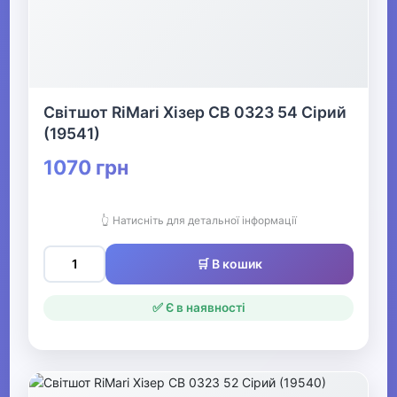
Святкові вбрання та прикраси
▶
Взуття
Світшот RiMari Хізер СВ 0323 54 Сірий
(19541)
Все для пляжу
1070 грн
Офіс, школа, книги
▶
👆 Натисніть для детальної інформації
🛒 В кошик
✅ Є в наявності