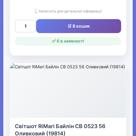
Жіночі худі, толстовки та
светри
👆 Натисніть для детальної інформації
🛒 В кошик
Жіночі накидки
Жіночі пончо
✅ Є в наявності
Жіночі жилети
Жіночі пуловери
Жіночі джемпери
Жіночі світшоти
Толстовки жіночі
Жіночі худі
Світшот RiMari Байлін СВ 0523 56
Жіночі светри
Оливковий (19814)