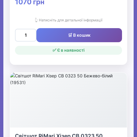
1070 грн
👆 Натисніть для детальної інформації
🛒 В кошик
✅ Є в наявності
Світшот RiMari Хізер СВ 0323 50