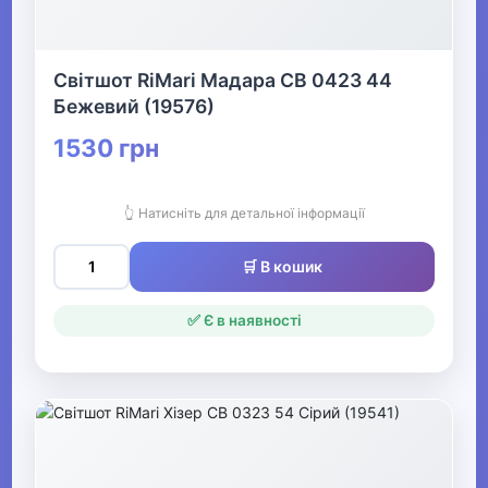
Жіночий спортивний одяг
Світшот RiMari Мадара СВ 0423 44
Жіночі комбінезони
Бежевий (19576)
▶
1530 грн
Весільний одяг
👆 Натисніть для детальної інформації
▶
🛒 В кошик
Спецодяг
✅ Є в наявності
▶
Прикраси
▶