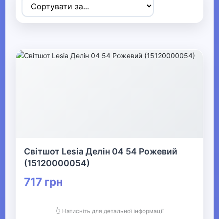
Товари для дітей
▶
Одяг, взуття та аксесуари
▼
▶
Сумки та аксесуари
▼
Одяг
Світшот Lesia Делін 04 54 Рожевий
Термобілизна
(15120000054)
717 грн
▶
Дитячий одяг
👆 Натисніть для детальної інформації