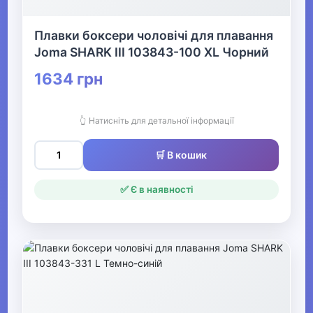
Прикраси
Плавки боксери чоловічі для плавання
▶
Joma SHARK III 103843-100 XL Чорний
Святкові вбрання та прикраси
1634 грн
▶
👆 Натисніть для детальної інформації
Взуття
🛒 В кошик
Все для пляжу
✅ Є в наявності
Офіс, школа, книги
▶