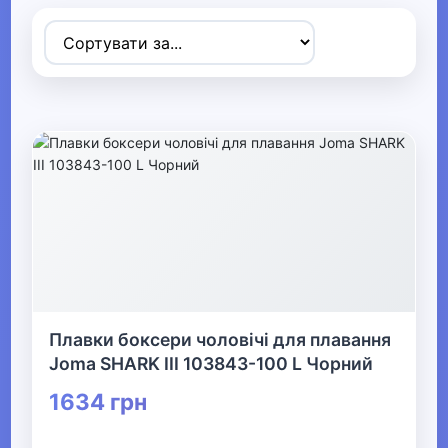
Товари для дітей
▶
Одяг, взуття та аксесуари
▼
▶
Сумки та аксесуари
▼
Одяг
Термобілизна
Плавки боксери чоловічі для плавання
Joma SHARK III 103843-100 L Чорний
▶
1634 грн
Дитячий одяг