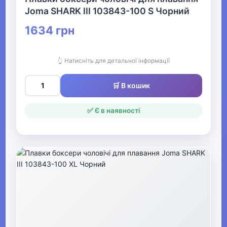
Чоловічі шкарпетки та
Joma SHARK III 103843-100 S Чорний
гетри
1634 грн
▶
👆 Натисніть для детальної інформації
Чоловічий нічний та
домашній одяг
🛒 В кошик
✅ Є в наявності
▶
Жіночий одяг
▶
Спецодяг
▶