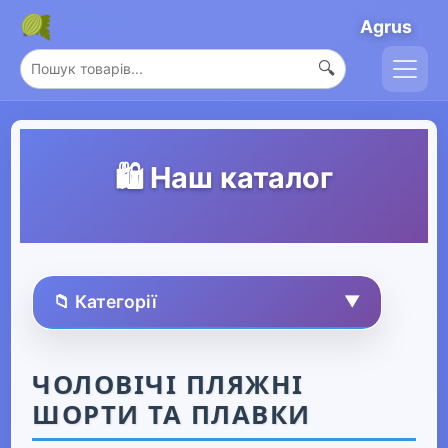
Agrus
🔍
🛍️ Наш каталог
📁 Категорії
▼
🏠 Усі товари
ЧОЛОВІЧІ ПЛЯЖНІ
ШОРТИ ТА ПЛАВКИ
Спорт та захоплення
▶