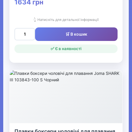
1634 грн
▶
Купальники та пляжний
👆 Натисніть для детальної інформації
одяг
🛒 В кошик
Чоловічі пляжні шорти та
плавки
✅ Є в наявності
▶
Жіночий нічний та
домашній одяг
▶
Жіночі панчішно-
шкарпеткові вироби
▶
Плавки боксери чоловічі для плавання