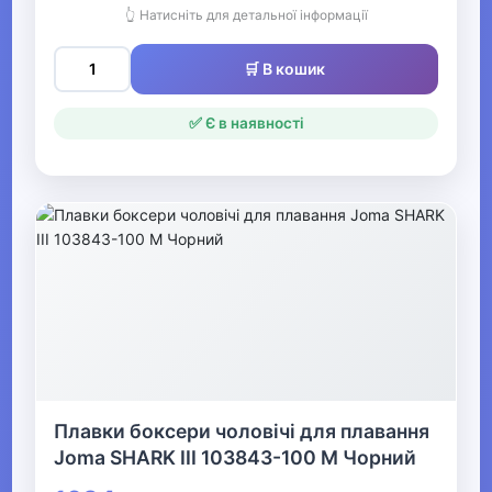
👆 Натисніть для детальної інформації
Одяг для мисливців та рибалок
▶
🛒 В кошик
Одяг для чоловіків
✅ Є в наявності
▼
Білизна
▶
Продаж жіночої нижньої
білизни
▶
Плавки боксери чоловічі для плавання
Спідня білизна для
Joma SHARK III 103843-100 M Чорний
чоловіків