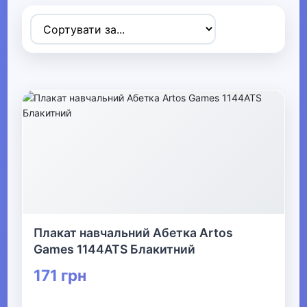
Товари для дітей
▶
Одяг, взуття та аксесуари
▶
Офіс, школа, книги
▼
▼
Канцелярія
▼
Шкільне приладдя та творчість
Плакат навчальний Абетка Artos
Games 1144ATS Блакитний
Шкільні набори та ранці
171 грн
Все для школи