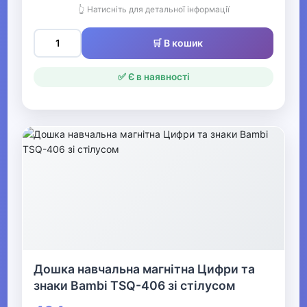
👆 Натисніть для детальної інформації
Обкладинки для зошитів та
підручників
🛒 В кошик
Кольорові олівці
✅ Є в наявності
Ножиці шкільні
Зошити учнівські
Пенали
Закладки, розклади,
підкладки
Кольоровий папір та картон
Блокноти шкільні
Дошка навчальна магнітна Цифри та
знаки Bambi TSQ-406 зі стілусом
Підставки для книг