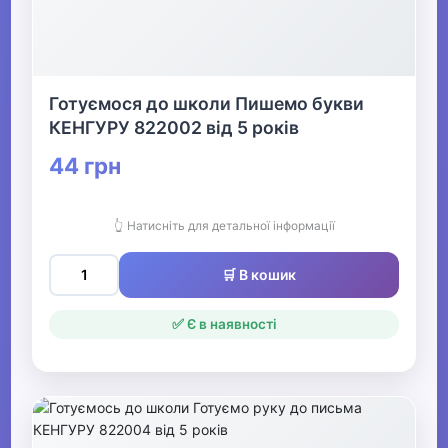
▶
Архівування та діловодство
Готуємося до школи Пишемо букви
КЕНГУРУ 822002 від 5 років
▶
Письмові речі
44 грн
▶
👆 Натисніть для детальної інформації
Преміум канцелярія, бізнес-
подарунки
🛒 В кошик
✅ Є в наявності
▶
Офісне приладдя
Література