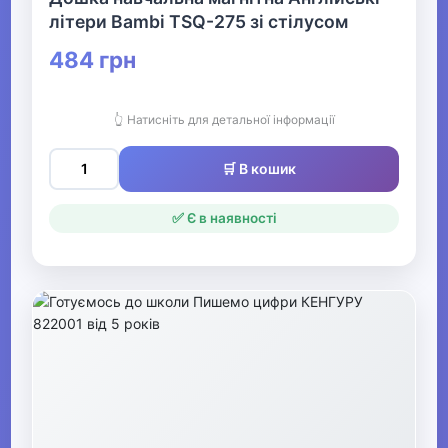
Крейда
літери Bambi TSQ-275 зі стілусом
Фломастери
484 грн
Ручки дитячі
👆 Натисніть для детальної інформації
Щоденники
🛒 В кошик
Щітки
Глобуси
✅ Є в наявності
Підручники, навчальні
посібники
Стругачки
Дитячі настільні набори та
підставки
Сумки шкільні