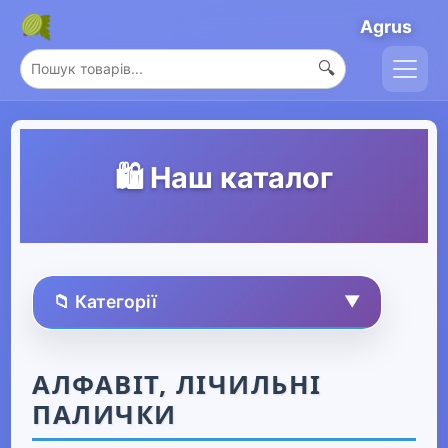
Agrus
🔍
🛍️ Наш каталог
📁 Категорії
▼
🏠 Усі товари
АЛФАВІТ, ЛІЧИЛЬНІ
ПАЛИЧКИ
Спорт та захоплення
▶