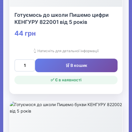
Настінні карти
Готуємось до школи Пишемо цифри
Фартухи для творчості
КЕНГУРУ 822001 від 5 років
44 грн
Канцелярські набори для
школярів
👆 Натисніть для детальної інформації
Сумки для взуття
🛒 В кошик
Тренажери для письма та
читання
✅ Є в наявності
Зошити-словники
Тубуси для паперу
▶
Паперова продукція