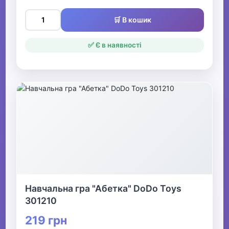
🛒 В кошик
✅ Є в наявності
Навчальна гра "Абетка" DoDo Toys
301210
219 грн