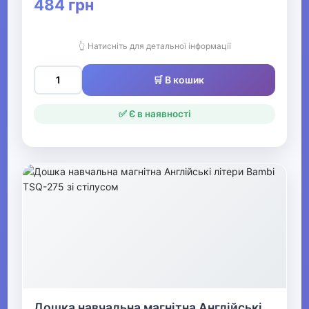
484 грн
Альбоми для малювання
Пластилін
👆 Натисніть для детальної інформації
Гравюри
🛒 В кошик
Фарби
✅ Є в наявності
Бутербродниці, сумки ланч-
бокси
Шкільні портфелі та папки
Лінійки, транспортири,
косинці
Циркулі та готовальні
Алфавіт, лічильні палички
Дошка навчальна магнітна Англійські