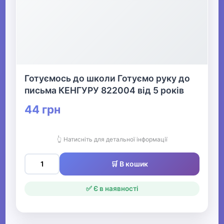
▶
Живопис та графіка
▶
Готуємось до школи Готуємо руку до
Книги
письма КЕНГУРУ 822004 від 5 років
Друкована продукція
44 грн
▶
👆 Натисніть для детальної інформації
Стенди для школи
🛒 В кошик
✅ Є в наявності