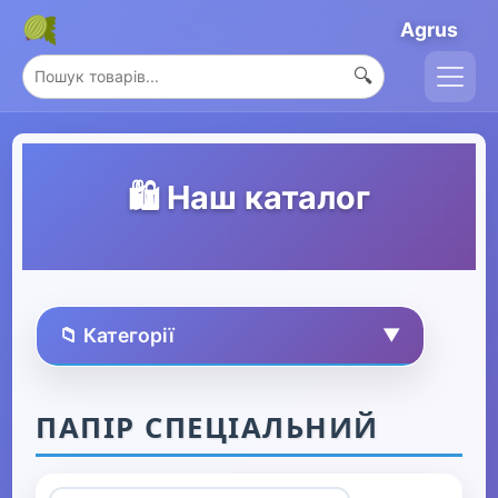
Agrus
🔍
🛍️ Наш каталог
📁 Категорії
▼
🏠 Усі товари
ПАПІР СПЕЦІАЛЬНИЙ
Спорт та захоплення
▶