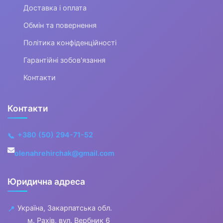
Доставка і оплата
Щоденники, планінги,
Обмін та повернення
алфавітні книги
Політика конфіденційності
Блокноти, зошити офісні
Гарантійні зобов'язання
Папір офісний
Контакти
Папір спеціальний
Контакти
Папір для нотаток, стікери
+380 (50) 294-71-52
📞
Календарі
olenahrehirchak@gmail.com
Картонні коробки
Юридична адреса
▶
Архівування та діловодство
Україна, Закарпатська обл.
📍
м. Рахів, вул. Вербник 6