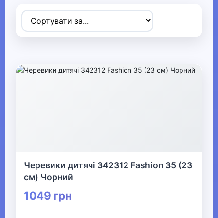
Товари для дітей
▶
Одяг, взуття та аксесуари
▼
▶
Сумки та аксесуари
▶
Одяг
▶
Черевики дитячі 342312 Fashion 35 (23
см) Чорний
Прикраси
1049 грн
▶