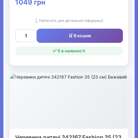
1049 грн
Взуття для хлопчиків
👆 Натисніть для детальної інформації
▼
Взуття для дівчаток
🛒 В кошик
▶
✅ Є в наявності
Кросівки та кеди
для дівчаток
▼
Черевики та чоботи
для дівчаток
Чоботи для
дівчаток
Черевики дитячі 342167 Fashion 35 (23