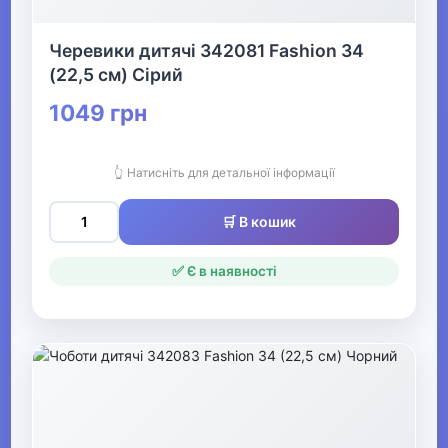
Чешки для дівчаток
Черевики дитячі 342081 Fashion 34
Босоніжки та сандалі
(22,5 см) Сірий
для дівчаток
1049 грн
▶
👆 Натисніть для детальної інформації
Чоловіче взуття
🛒 В кошик
Все для пляжу
✅ Є в наявності
Офіс, школа, книги
▶