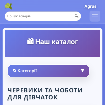
Agrus
🔍
🛍️ Наш каталог
📁 Категорії
▼
🏠 Усі товари
ЧЕРЕВИКИ ТА ЧОБОТИ
ДЛЯ ДІВЧАТОК
Спорт та захоплення
▶