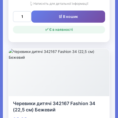
Святкові вбрання та прикраси
👆 Натисніть для детальної інформації
🛒 В кошик
▼
Взуття
✅ Є в наявності
Засоби для догляду за взуттям
Аксесуари для взуття
▶
Жіноче взуття
▼
Дитяче взуття
Черевики дитячі 342167 Fashion 34
(22,5 см) Бежевий
▶