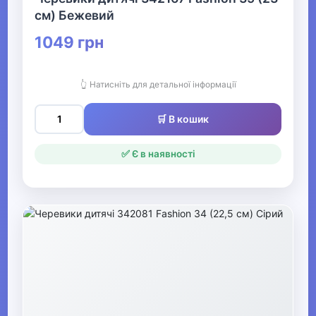
Уггі для дівчаток
см) Бежевий
Гумові чоботи для
1049 грн
дівчаток
Черевики для
👆 Натисніть для детальної інформації
дівчаток
🛒 В кошик
▶
✅ Є в наявності
Кроки та шльопанці
для дівчаток
Тапочки для дівчаток
▶
Туфлі та балетки для
дівчаток