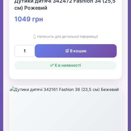
Дутики дитячі 342472 Fashion 34 (25,5
см) Рожевий
1049 грн
👆 Натисніть для детальної інформації
🛒 В кошик
✅ Є в наявності