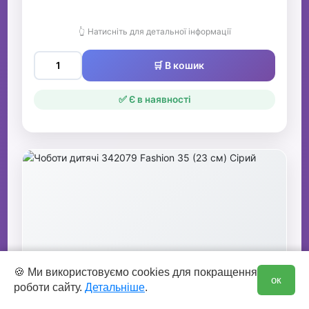
👆 Натисніть для детальної інформації
🛒 В кошик
✅ Є в наявності
0
🍪 Ми використовуємо cookies для покращення
ок
роботи сайту.
Детальніше
.
Чоботи дитячі 342079 Fashion 35 (23