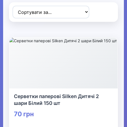
Товари для дітей
▼
▶
Коляски та автокрісла
▶
Прогулянки та активний відпочинок
▶
Дитячі іграшки
Серветки паперові Silken Дитячі 2
▶
шари Білий 150 шт
Дитяча кімната
70 грн