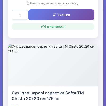
▼
👆 Натисніть для детальної інформації
Для найменших
🛒 В кошик
▶
✅ Є в наявності
Харчування та годування
▶
Іграшки для малюків,
розвиток, розваги
▼
Підгузки та сповивання
Підгузки
Сухі двошарові серветки Softa ТМ
Chisto 20х20 см 175 шт
Дитячі серветки, хусточки та