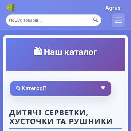
Agrus
🔍
🛍️ Наш каталог
📁 Категорії
▼
🏠 Усі товари
ДИТЯЧІ СЕРВЕТКИ,
ХУСТОЧКИ ТА РУШНИКИ
Спорт та захоплення
▶