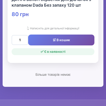
клапаном Dada Без запаху 120 шт
80 грн
Одяг, взуття та аксесуари
▶
Офіс, школа, книги
▶
👆 Натисніть для детальної інформації
🛒 В кошик
✅ Є в наявності
Більше товарів немає