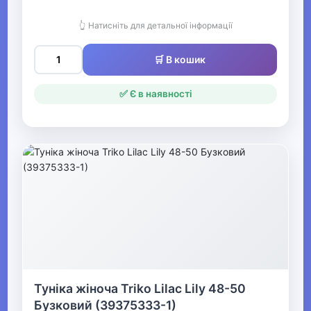
Жіночі худі, толстовки та
светри
👆 Натисніть для детальної інформації
🛒 В кошик
▶
Жіночий гірськолижний
✅ Є в наявності
одяг
▶
Жіночі джинси, штани,
шорти
▶
Жіночі блузки та сорочки
Жіночі вишиванки
Туніка жіноча Triko Lilac Lily 48-50
Бузковий (39375333-1)