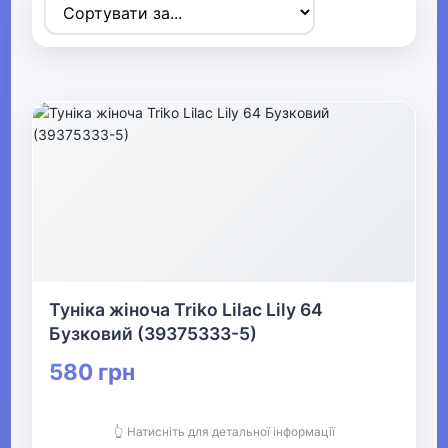
Товари для дітей
▶
Одяг, взуття та аксесуари
▼
▶
Сумки та аксесуари
▼
Одяг
Туніка жіноча Triko Lilac Lily 64
Термобілизна
Бузковий (39375333-5)
580 грн
▶
Дитячий одяг
👆 Натисніть для детальної інформації