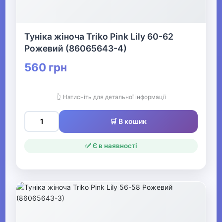
Прикраси
Туніка жіноча Triko Pink Lily 60-62
▶
Рожевий (86065643-4)
Святкові вбрання та прикраси
560 грн
▶
👆 Натисніть для детальної інформації
Взуття
🛒 В кошик
Все для пляжу
✅ Є в наявності
Офіс, школа, книги
▶