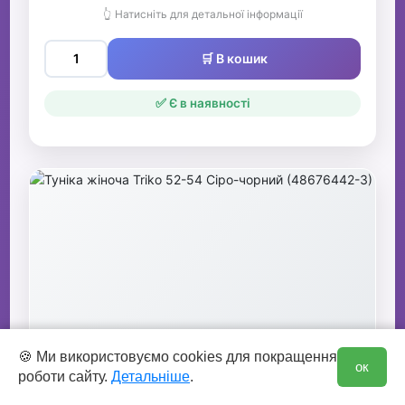
👆 Натисніть для детальної інформації
🛒 В кошик
✅ Є в наявності
0
Туніка жіноча Triko 52-54 Сіро-чорний
🍪 Ми використовуємо cookies для покращення
ок
роботи сайту.
Детальніше
.
(48676442-3)