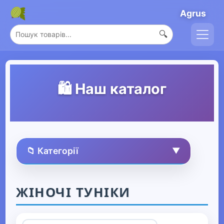
Agrus
🔍
🛍️ Наш каталог
📁 Категорії
▼
🏠 Усі товари
ЖІНОЧІ ТУНІКИ
Спорт та захоплення
▶