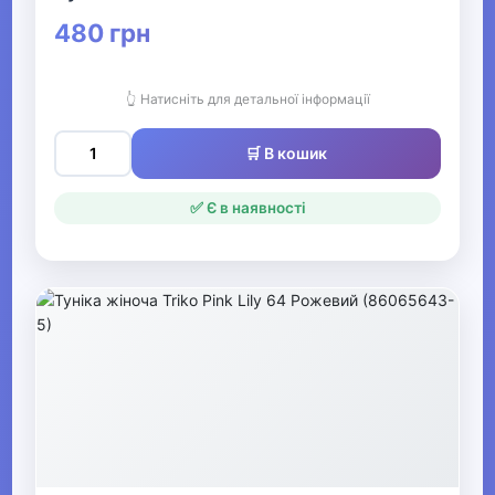
▶
480 грн
Жіночі футболки та
майки
👆 Натисніть для детальної інформації
▶
🛒 В кошик
Жіночі костюми та
жакети
✅ Є в наявності
▼
Жіночі сукні, сарафани та
спідниці
Жіночі сарафани
Жіночі туніки
Жіночі спідниці