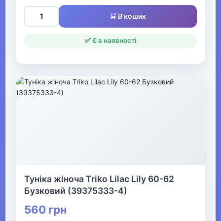
Одяг для мисливців та рибалок
🛒 В кошик
▶
✅ Є в наявності
Одяг для чоловіків
▶
Білизна
▼
Жіночий одяг
▶
Туніка жіноча Triko Lilac Lily 60-62
Жіночий верхній одяг
Бузковий (39375333-4)
560 грн
▶