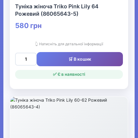
Туніка жіноча Triko Pink Lily 64
Жіночі сукні
Рожевий (86065643-5)
580 грн
▶
Жіночий спортивний одяг
👆 Натисніть для детальної інформації
Жіночі комбінезони
🛒 В кошик
▶
✅ Є в наявності
Весільний одяг
▶
Спецодяг
▶