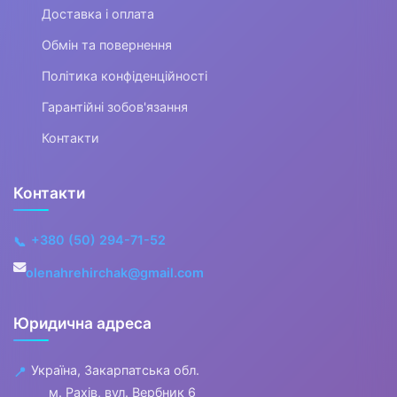
Доставка і оплата
відпочинку та туризму
Обмін та повернення
▼
Політика конфіденційності
Оптичні прилади
Гарантійні зобов'язання
Контакти
Біноклі
Телескопи
Контакти
Домашні планетарії
+380 (50) 294-71-52
📞
Мікроскопи
olenahrehirchak@gmail.com
Підзорні труби
Юридична адреса
Аксесуари для оптики
Україна, Закарпатська обл.
📍
Збільшувальне скло
м. Рахів, вул. Вербник 6