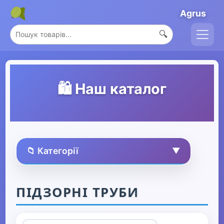
Agrus
🔍
🛍️ Наш каталог
📁 Категорії
▼
🏠 Усі товари
ПІДЗОРНІ ТРУБИ
Спорт та захоплення
▼