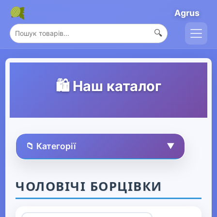
Agrus
🔍
🛍️ Наш каталог
📁 Категорії
▼
🏠 Усі товари
ЧОЛОВІЧІ БОРЦІВКИ
Спорт та захоплення
▶