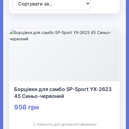
Товари для дітей
▶
Одяг, взуття та аксесуари
▼
▶
Сумки та аксесуари
▶
Одяг
Борцівки для самбо SP-Sport YX-2623
▶
45 Синьо-червоний
Прикраси
956 грн
▶
👆 Натисніть для детальної інформації