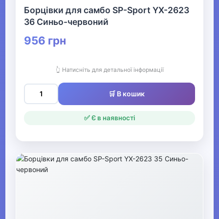
Офіс, школа, книги
▶
Борцівки для самбо SP-Sport YX-2623
36 Синьо-червоний
956 грн
👆 Натисніть для детальної інформації
🛒 В кошик
✅ Є в наявності