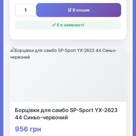
Святкові вбрання та прикраси
🛒 В кошик
▼
✅ Є в наявності
Взуття
Засоби для догляду за взуттям
Аксесуари для взуття
▶
Жіноче взуття
▶
Борцівки для самбо SP-Sport YX-2623
Дитяче взуття
44 Синьо-червоний
956 грн
▼