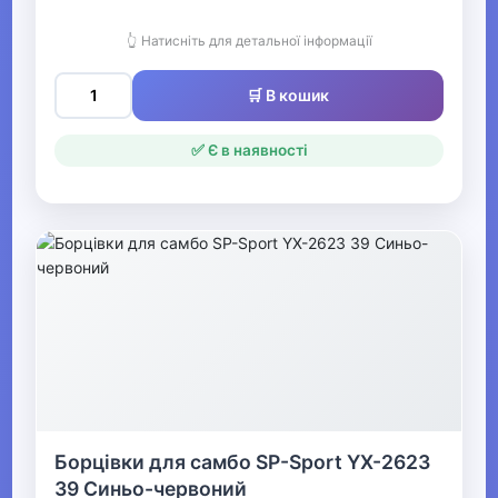
Чоловіче взуття
👆 Натисніть для детальної інформації
▶
🛒 В кошик
Чоловічі черевики,
чоботи
✅ Є в наявності
Чоловічі сандалі
Чоловічі домашні капці
▼
Чоловіче спортивне
взуття
Чоловічі кросівки
Борцівки для самбо SP-Sport YX-2623
Чоловічі кеди
39 Синьо-червоний