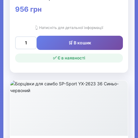
Чоловічі борцівки
956 грн
Чоловічі бутси
👆 Натисніть для детальної інформації
Чоловічі сабо, крокси
🛒 В кошик
▶
✅ Є в наявності
Чоловічі в'єтнамки,
шльопанці, авкашузки
Чоловічі сліпони та еспадрільї
Чоловічі туфлі
Все для пляжу