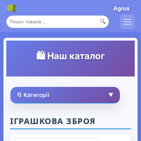
Agrus
🔍
🛍️ Наш каталог
📁 Категорії
▼
🏠 Усі товари
ІГРАШКОВА ЗБРОЯ
Спорт та захоплення
▶