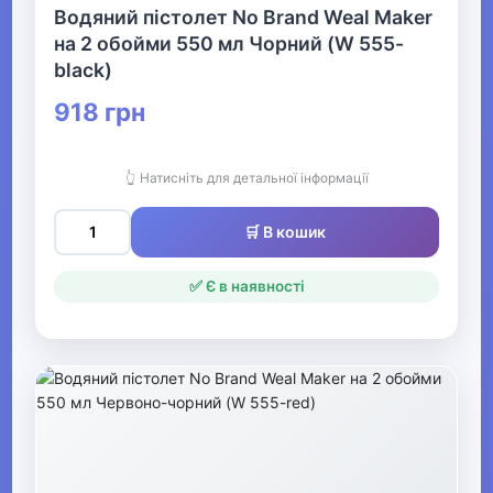
Водяний пістолет No Brand Weal Maker
Дитяча кімната
на 2 обойми 550 мл Чорний (W 555-
black)
▶
918 грн
Для найменших
👆 Натисніть для детальної інформації
Гігієна та догляд за дитиною
🛒 В кошик
▶
Товари для мам
✅ Є в наявності
Конструктори LEGO
Одяг, взуття та аксесуари
▶
Офіс, школа, книги
▶