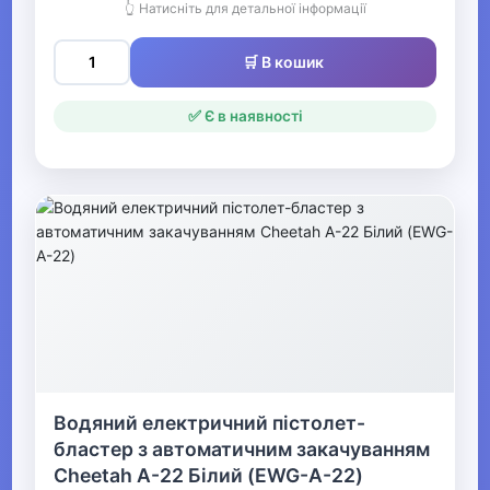
👆 Натисніть для детальної інформації
зброя
🛒 В кошик
Радіокеровані іграшки
✅ Є в наявності
Залізниця та аксесуари
Іграшкові машинки та техніка
Автомобільні треки
Колекційні модельки
Іграшкова зброя
Моделювання
Гаражі та паркінги для
Водяний електричний пістолет-
машинок
бластер з автоматичним закачуванням
Cheetah A-22 Білий (EWG-A-22)