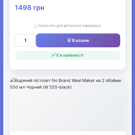
▶
1498 грн
Розвиток та творчість
👆 Натисніть для детальної інформації
▶
М'які іграшки, фігурки, ляльки
🛒 В кошик
✅ Є в наявності
Ігрові набори
Робототехніка
Спінери
Іграшки для пляжу, пісочниці та
ванної
Чарівні палички
▶