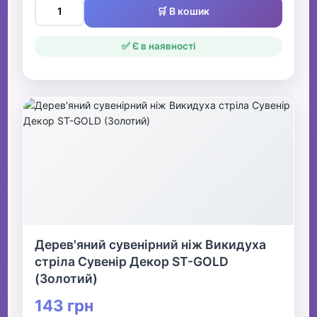
🛒 В кошик
✅ Є в наявності
Дерев'яний сувенірний ніж Викидуха
стріла Сувенір Декор ST-GOLD
(Золотий)
143 грн