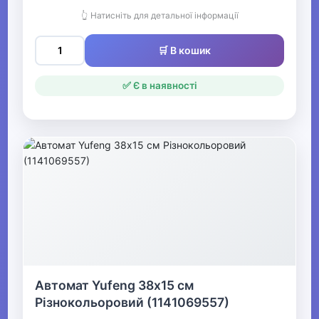
👆 Натисніть для детальної інформації
🛒 В кошик
✅ Є в наявності
Автомат Yufeng 38х15 см
Різнокольоровий (1141069557)