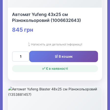
Автомат Yufeng 43х25 см
Різнокольоровий (1006632643)
845 грн
👆 Натисніть для детальної інформації
🛒 В кошик
✅ Є в наявності