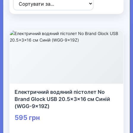
Товари для дітей
▼
▶
Коляски та автокрісла
▶
Прогулянки та активний відпочинок
▼
Дитячі іграшки
Електричний водяний пістолет No
Brand Glock USB 20.5x3x16 см Синій
(WGG-9x19Z)
Дитячі конструктори
595 грн
▼
Машинки, моделі техніки та