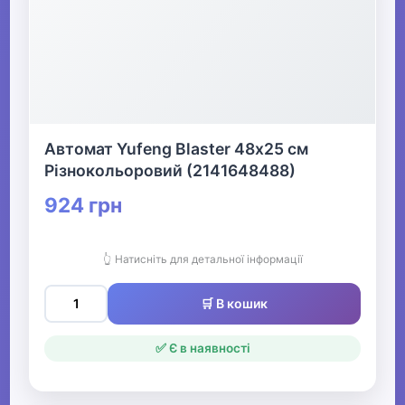
Автомат Yufeng Blaster 48х25 см
Різнокольоровий (2141648488)
924 грн
👆 Натисніть для детальної інформації
🛒 В кошик
✅ Є в наявності