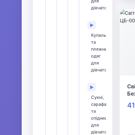
для
дівчаток
▶
Купальники
та
пляжний
одяг
для
дівчаток
Сві
▶
Бе
Сукні,
41
сарафани
та
спідниці
для
дівчаток