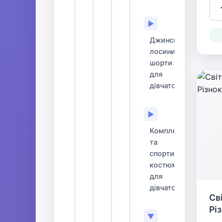
▶
Джинси,
лосини,
шорти
для
дівчаток
▶
Комплекти
та
спортивні
костюми
для
дівчаток
Св
Рі
▼