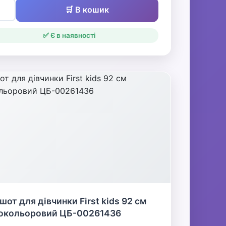
🛒 В кошик
✅ Є в наявності
шот для дівчинки First kids 92 см
нокольоровий ЦБ-00261436