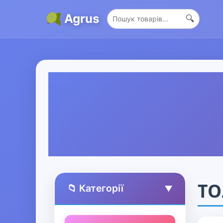
Agrus
🔍
ТО
📁 Категорії
▲