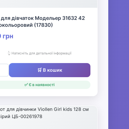
 для дівчаток Модельер 31632 42
окольоровий (17830)
 грн
👆 Натисніть для детальної інформації
🛒 В кошик
✅ Є в наявності