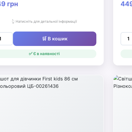
9 грн
449
👆 Натисніть для детальної інформації
🛒 В кошик
✅ Є в наявності