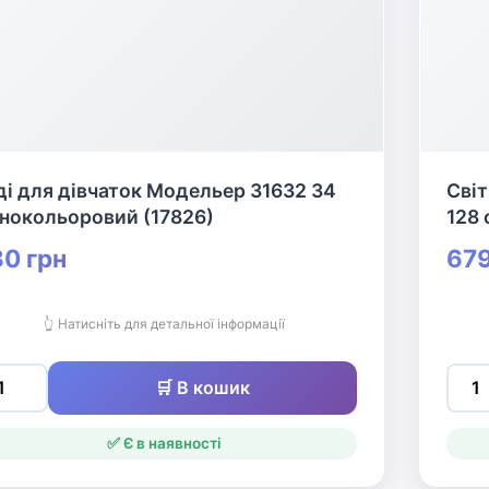
ді для дівчаток Модельер 31632 34
Світ
знокольоровий (17826)
128
0 грн
679
👆 Натисніть для детальної інформації
🛒 В кошик
✅ Є в наявності