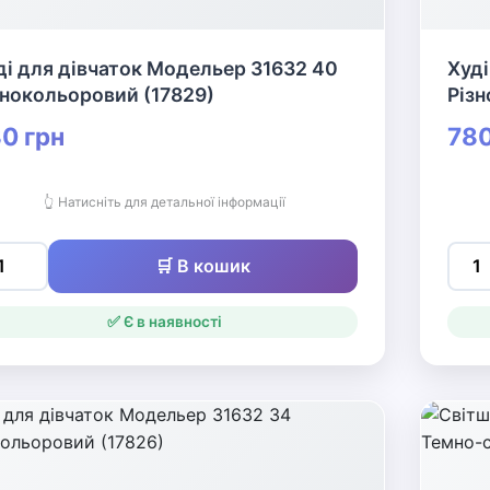
ді для дівчаток Модельер 31632 40
Худі
знокольоровий (17829)
Різн
0 грн
780
👆 Натисніть для детальної інформації
🛒 В кошик
✅ Є в наявності