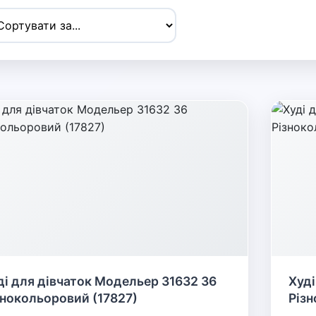
ді для дівчаток Модельер 31632 36
Худі
знокольоровий (17827)
Різн