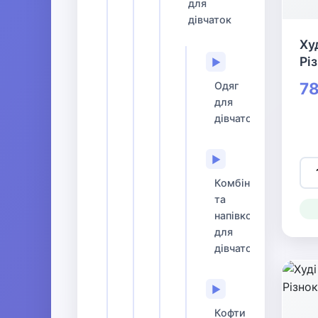
для
дівчаток
Ху
Рі
▶
78
Одяг
для
дівчаток
▶
Комбінезони
та
напівкомбінезони
для
дівчаток
▶
Кофти