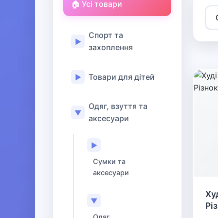
🏠 Усі товари
Спорт та
▶
захоплення
Товари для дітей
▶
Одяг, взуття та
▼
аксесуари
▶
Сумки та
аксесуари
Ху
▼
Рі
Одяг