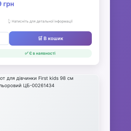
 грн
👆 Натисніть для детальної інформації
🛒 В кошик
✅ Є в наявності