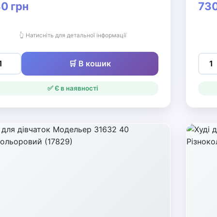
0 грн
730
👆 Натисніть для детальної інформації
🛒 В кошик
✅ Є в наявності