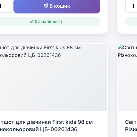
🛒 В кошик
✅ Є в наявності
ітшот для дівчинки First kids 98 см
Світ
знокольоровий ЦБ-00261436
Різ