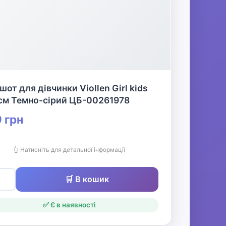
шот для дівчинки Viollen Girl kids
 см Темно-сірий ЦБ-00261978
 грн
👆 Натисніть для детальної інформації
🛒 В кошик
✅ Є в наявності