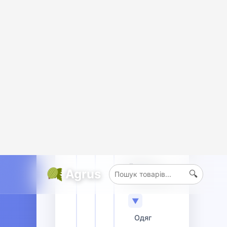
54
Термобілизна
▼
Дитячий одяг
▶
Одяг
для
малюків
Дитяча
термобілизна
▼
Одяг