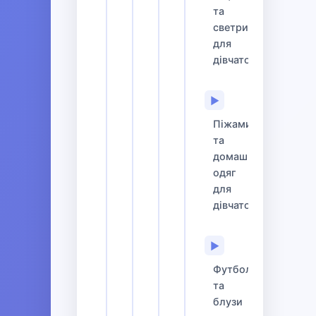
та
светри
для
дівчаток
▶
Піжами
та
домашній
одяг
для
дівчаток
▶
Футболки
та
блузи