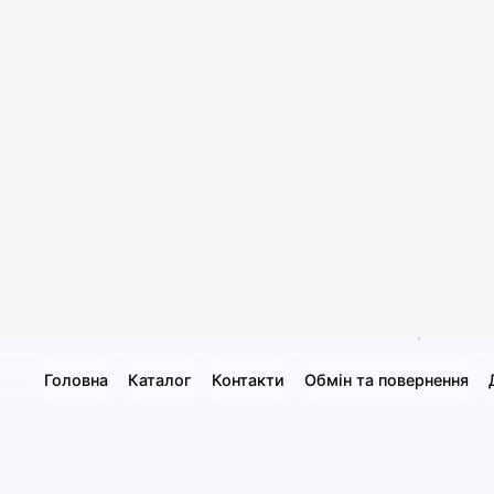
8 грн
👆 Натисніть для детальної інформації
🛒 В кошик
✅ Є в наявності
Більше товарів нема