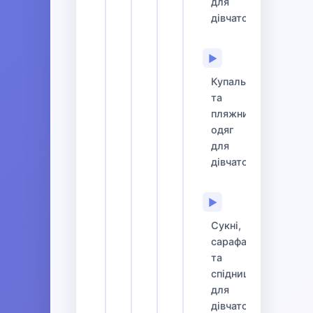
для
дівчаток
▶
Купальники
та
пляжний
одяг
для
дівчаток
▶
Сукні,
сарафани
та
спідниці
для
дівчаток