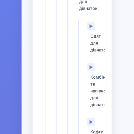
для
дівчаток
▶
Одяг
для
дівчаток
▶
Комбінезони
та
напівкомбінезони
для
дівчаток
▶
Кофти