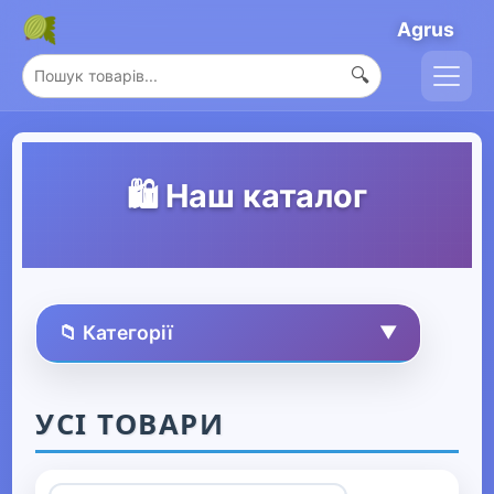
Agrus
🔍
🛍️ Наш каталог
📁 Категорії
▼
🏠 Усі товари
УСІ ТОВАРИ
Спорт та захоплення
▶