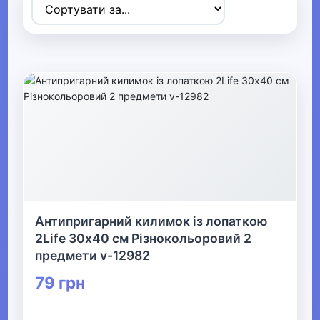
Товари для дітей
▶
Одяг, взуття та аксесуари
▶
Офіс, школа, книги
▶
Антипригарний килимок із лопаткою
2Life 30х40 см Різнокольоровий 2
предмети v-12982
79 грн