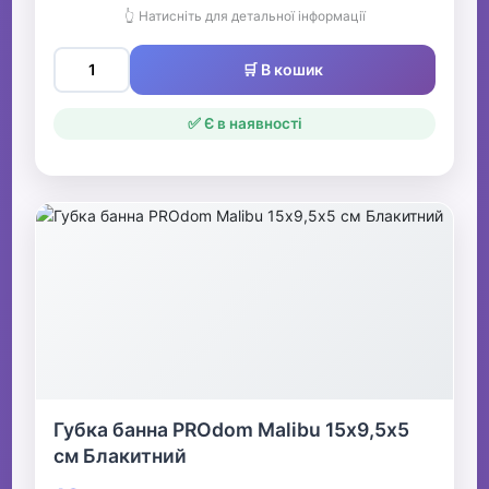
👆 Натисніть для детальної інформації
🛒 В кошик
✅ Є в наявності
Губка банна PROdom Malibu 15х9,5х5
см Блакитний