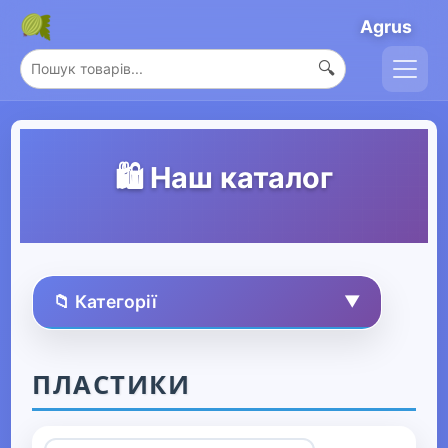
Agrus
🔍
🛍️ Наш каталог
📁 Категорії
▼
🏠 Усі товари
ПЛАСТИКИ
Спорт та захоплення
▼