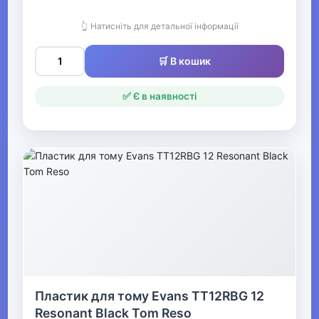
👆 Натисніть для детальної інформації
▶
🛒 В кошик
Духові інструменти
✅ Є в наявності
▶
Звукозапис
▶
Про-аудіо
▶
DJ обладнання
Пластик для тому Evans TT12RBG 12
▶
Resonant Black Tom Reso