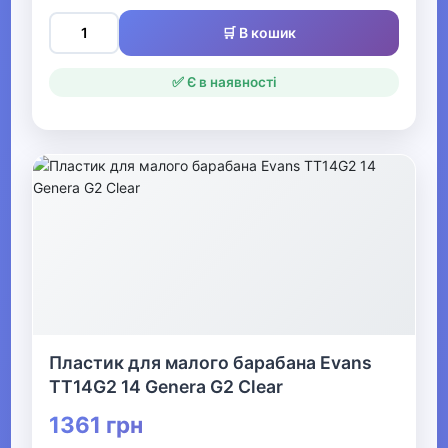
▶
🛒 В кошик
Клавішні інструменти
✅ Є в наявності
▼
Ударні інструменти
Електронні ударні
Перкусія
Аксесуари для ударних
Стійки
Пластик для малого барабана Evans
Пластики
TT14G2 14 Genera G2 Clear
Палички для ударних
1361 грн
Педи