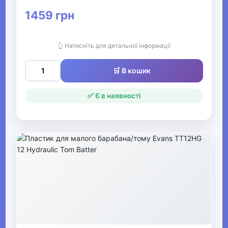
Смичкові інструменти
1459 грн
Світлове обладнання
👆 Натисніть для детальної інформації
▶
🛒 В кошик
Кінний спорт
✅ Є в наявності
Товари для дітей
▶
Одяг, взуття та аксесуари
▶
Офіс, школа, книги
▶