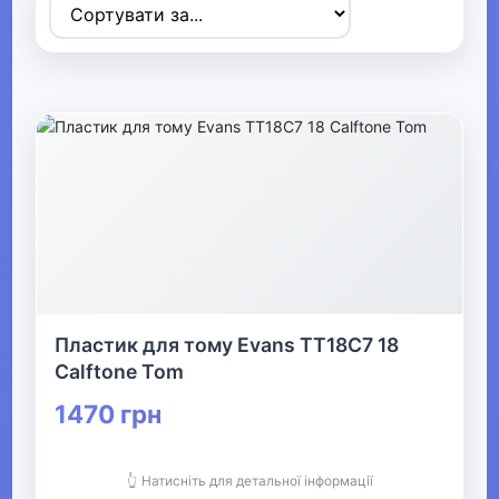
▶
Спортивні товари
▶
Активний відпочинок, туризм та
хобі
▼
Музичні інструменти та обладнання
Пластик для тому Evans TT18C7 18
▶
Calftone Tom
Гітари та обладнання
1470 грн
Комутація
👆 Натисніть для детальної інформації