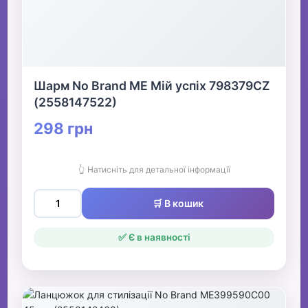
Шарм No Brand ME Мій успіх 798379CZ
(2558147522)
298 грн
👆 Натисніть для детальної інформації
🛒 В кошик
✅ Є в наявності