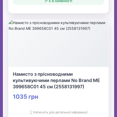
✅ Є в наявності
Намисто з прісноводними
культивуючими перлами No Brand ME
399658C01 45 см (2558131997)
1035 грн
👆 Натисніть для детальної інформації