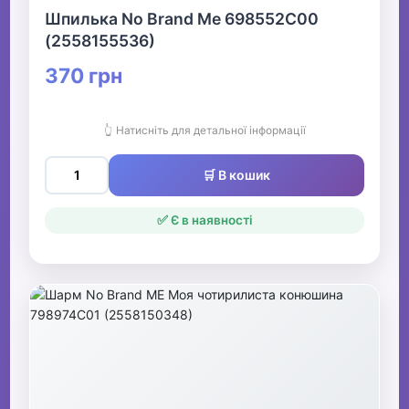
Шпилька No Brand Me 698552C00
(2558155536)
370 грн
👆 Натисніть для детальної інформації
🛒 В кошик
✅ Є в наявності