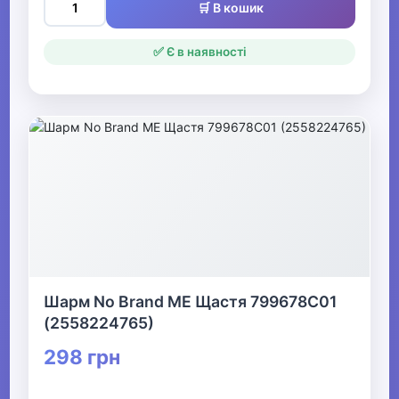
🛒 В кошик
✅ Є в наявності
Шарм No Brand ME Щастя 799678C01
(2558224765)
298 грн