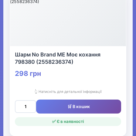
Шарм No Brand ME Моє кохання
798380 (2558236374)
298 грн
👆 Натисніть для детальної інформації
🛒 В кошик
✅ Є в наявності