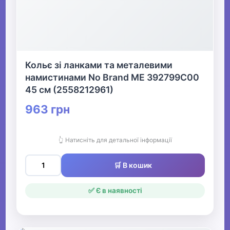
Кольє зі ланками та металевими
намистинами No Brand ME 392799C00
45 см (2558212961)
963 грн
👆 Натисніть для детальної інформації
🛒 В кошик
✅ Є в наявності