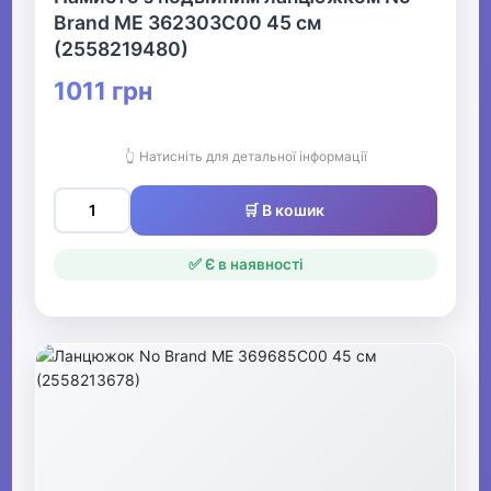
Brand ME 362303C00 45 см
(2558219480)
1011 грн
👆 Натисніть для детальної інформації
🛒 В кошик
✅ Є в наявності