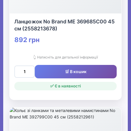
Ланцюжок No Brand ME 369685C00 45
см (2558213678)
892 грн
👆 Натисніть для детальної інформації
🛒 В кошик
✅ Є в наявності