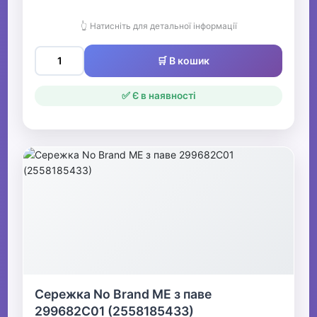
👆 Натисніть для детальної інформації
🛒 В кошик
✅ Є в наявності
Сережка No Brand ME з паве
299682C01 (2558185433)