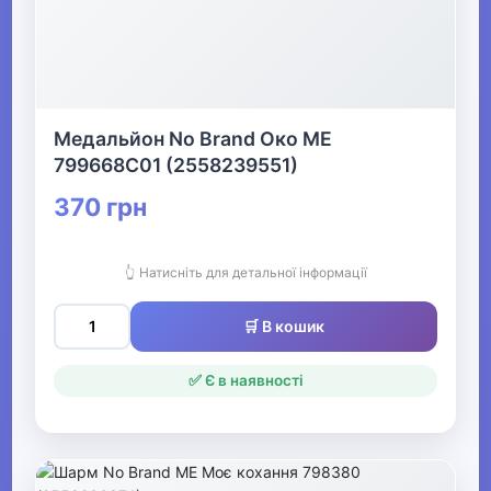
Медальйон No Brand Око ME
799668C01 (2558239551)
370 грн
👆 Натисніть для детальної інформації
🛒 В кошик
✅ Є в наявності