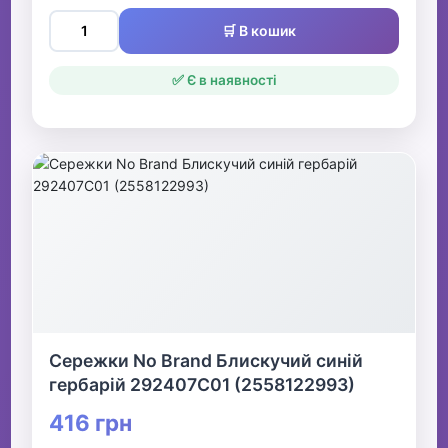
🛒 В кошик
✅ Є в наявності
Сережки No Brand Блискучий синій
гербарій 292407C01 (2558122993)
416 грн