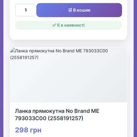
🛒 В кошик
✅ Є в наявності
Ланка прямокутна No Brand ME
793033C00 (2558191257)
298 грн