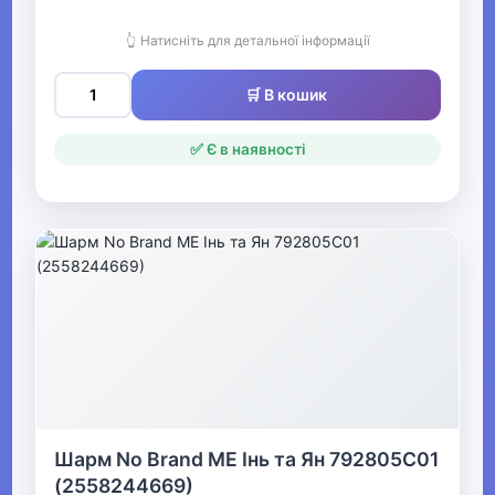
👆 Натисніть для детальної інформації
🛒 В кошик
✅ Є в наявності
Шарм No Brand ME Інь та Ян 792805C01
(2558244669)