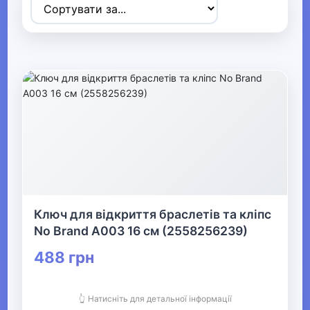
Товари для дітей
▶
Одяг, взуття та аксесуари
▼
▶
Сумки та аксесуари
▶
Одяг
Ключ для відкриття браслетів та кліпс
▼
No Brand A003 16 см (2558256239)
Прикраси
488 грн
▶
👆 Натисніть для детальної інформації