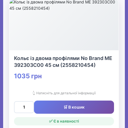
Кольє із двома профілями No Brand ME
392303C00 45 см (2558210454)
1035 грн
👆 Натисніть для детальної інформації
🛒 В кошик
✅ Є в наявності