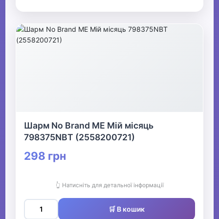
Шарм No Brand ME Мій місяць
798375NBT (2558200721)
298 грн
👆 Натисніть для детальної інформації
🛒 В кошик