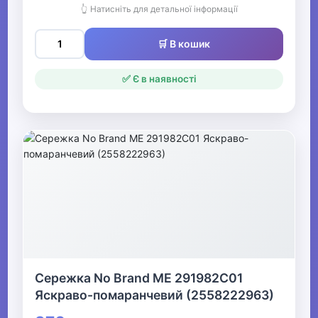
👆 Натисніть для детальної інформації
🛒 В кошик
✅ Є в наявності
Сережка No Brand ME 291982C01
Яскраво-помаранчевий (2558222963)