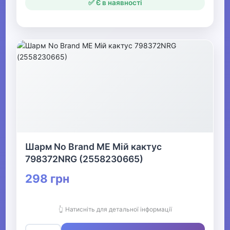
✅ Є в наявності
Шарм No Brand ME Мій кактус
798372NRG (2558230665)
298 грн
👆 Натисніть для детальної інформації