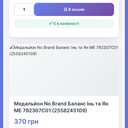
Ювелірні прикраси
🛒 В кошик
▶
✅ Є в наявності
Святкові вбрання та прикраси
▶
Взуття
Все для пляжу
Офіс, школа, книги
▶
Медальйон No Brand Баланс Інь та Ян
ME 792307C01 (2558245109)
370 грн