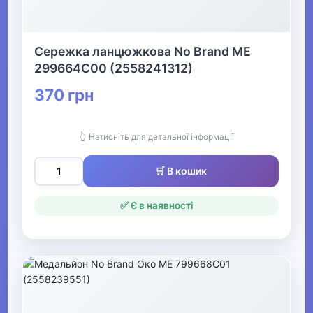
Сережка ланцюжкова No Brand ME
299664C00 (2558241312)
370 грн
👆 Натисніть для детальної інформації
🛒 В кошик
✅ Є в наявності