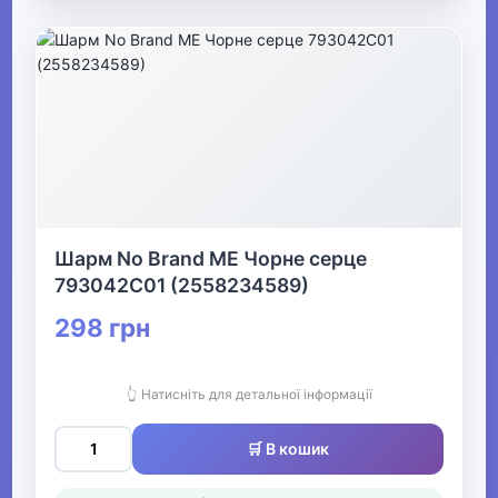
Шарм No Brand ME Чорне серце
793042C01 (2558234589)
298 грн
👆 Натисніть для детальної інформації
🛒 В кошик