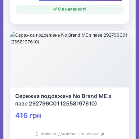
✅ Є в наявності
Сережка подовжена No Brand ME з
паве 292796C01 (2558197610)
416 грн
👆 Натисніть для детальної інформації