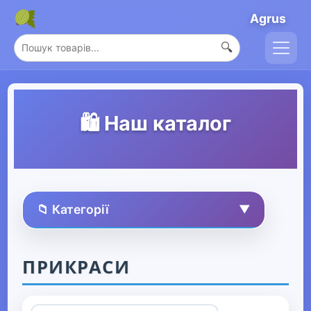
Agrus
🔍
🛍️ Наш каталог
📁 Категорії
▼
🏠 Усі товари
ПРИКРАСИ
Спорт та захоплення
▶