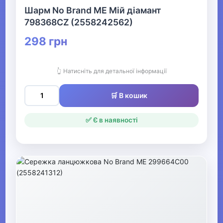
Шарм No Brand ME Мій діамант
798368CZ (2558242562)
298 грн
👆 Натисніть для детальної інформації
🛒 В кошик
✅ Є в наявності