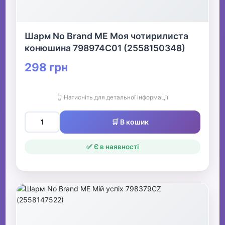
Шарм No Brand ME Моя чотирилиста
конюшина 798974C01 (2558150348)
298 грн
👆 Натисніть для детальної інформації
🛒 В кошик
✅ Є в наявності