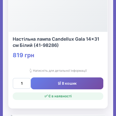
Настільна лампа Candellux Gala 14x31
см Білий (41-98286)
819 грн
👆 Натисніть для детальної інформації
🛒 В кошик
✅ Є в наявності