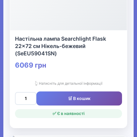
▶
Взуття
Все для пляжу
Настільна лампа Searchlight Flask
22x72 см Нікель-бежевий
(SeEU59041SN)
Офіс, школа, книги
▶
6069 грн
👆 Натисніть для детальної інформації
🛒 В кошик
✅ Є в наявності