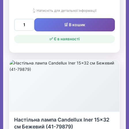
👆 Натисніть для детальної інформації
🛒 В кошик
✅ Є в наявності
Настільна лампа Candellux Iner 15x32
см Бежевий (41-79879)