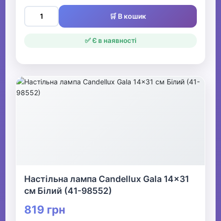
🛒 В кошик
✅ Є в наявності
Настільна лампа Candellux Gala 14x31
см Білий (41-98552)
819 грн