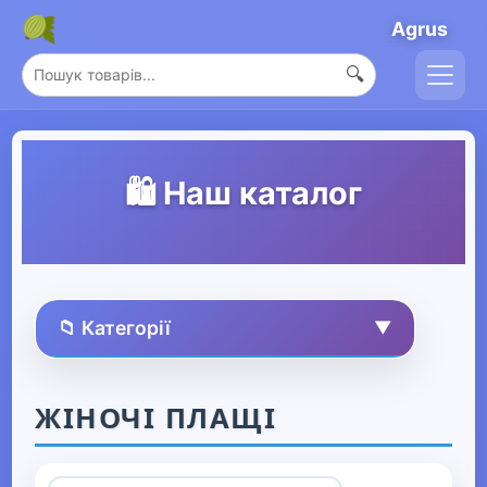
Agrus
🔍
🛍️ Наш каталог
📁 Категорії
▼
🏠 Усі товари
ЖІНОЧІ ПЛАЩІ
Спорт та захоплення
▶