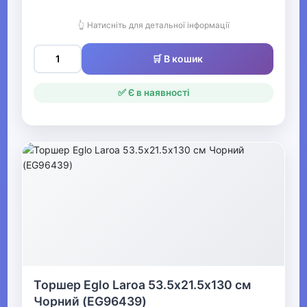
Жіночі куртки
👆 Натисніть для детальної інформації
Жіночі пальта
🛒 В кошик
▶
✅ Є в наявності
Жіночі шуби та
дублянки
Жіночі парки
Жіночі плащі
Жіночі пуховики
Жіночі тренчі
Жіночі демісезонні
Торшер Eglo Laroa 53.5х21.5х130 см
жилети
Чорний (EG96439)