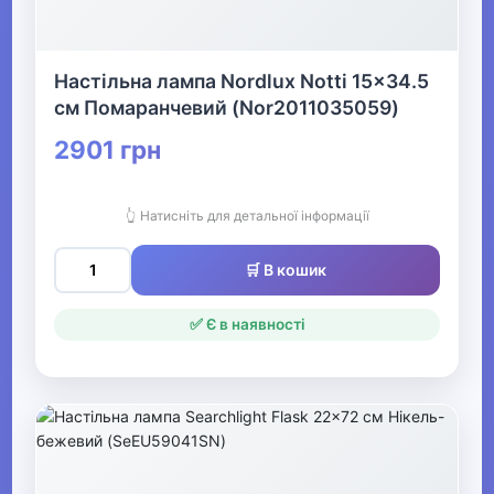
Жіночі комбінезони
Настільна лампа Nordlux Notti 15x34.5
▶
см Помаранчевий (Nor2011035059)
Весільний одяг
2901 грн
▶
👆 Натисніть для детальної інформації
Спецодяг
🛒 В кошик
✅ Є в наявності
▶
Прикраси
▶
Святкові вбрання та прикраси