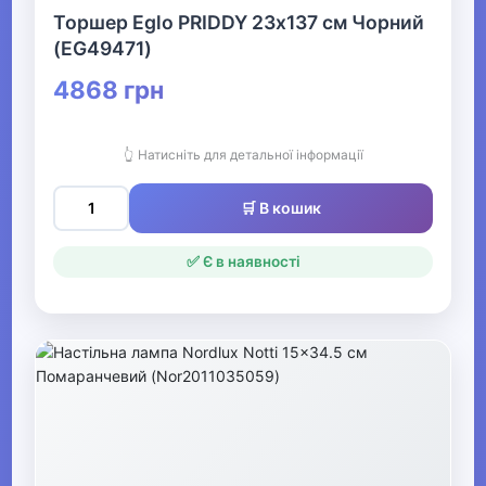
Жіночі вишиванки
Торшер Eglo PRIDDY 23х137 см Чорний
(EG49471)
▶
4868 грн
Жіночі футболки та
майки
👆 Натисніть для детальної інформації
▶
🛒 В кошик
Жіночі костюми та
жакети
✅ Є в наявності
▶
Жіночі сукні, сарафани та
спідниці
▶
Жіночий спортивний одяг