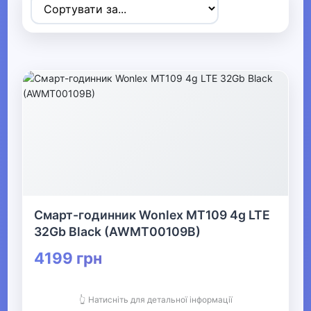
Товари для дітей
▶
Одяг, взуття та аксесуари
▼
▶
Сумки та аксесуари
▼
Одяг
Смарт-годинник Wonlex MT109 4g LTE
Термобілизна
32Gb Black (AWMT00109B)
4199 грн
▶
Дитячий одяг
👆 Натисніть для детальної інформації