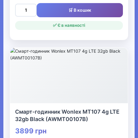
Одяг для мисливців та рибалок
🛒 В кошик
▶
✅ Є в наявності
Одяг для чоловіків
▶
Білизна
▼
Жіночий одяг
▼
Смарт-годинник Wonlex MT107 4g LTE
Жіночий верхній одяг
32gb Black (AWMT00107B)
3899 грн
▶