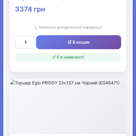
3374 грн
▶
Жіночі худі, толстовки та
светри
👆 Натисніть для детальної інформації
🛒 В кошик
▶
Жіночий гірськолижний
✅ Є в наявності
одяг
▶
Жіночі джинси, штани,
шорти
▶
Жіночі блузки та сорочки