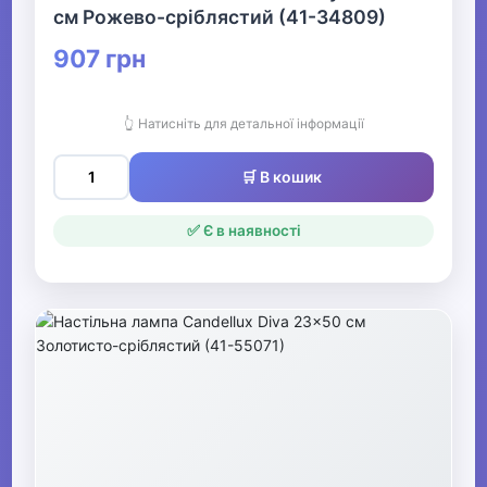
см Рожево-сріблястий (41-34809)
907 грн
👆 Натисніть для детальної інформації
🛒 В кошик
✅ Є в наявності