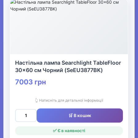
Настільна лампа Searchlight TableFloor
30x60 см Чорний (SeEU3877BK)
7003 грн
👆 Натисніть для детальної інформації
🛒 В кошик
✅ Є в наявності