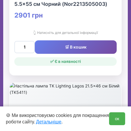
5.5x55 см Чорний (Nor2213505003)
2901 грн
👆 Натисніть для детальної інформації
🛒 В кошик
✅ Є в наявності
0
🍪 Ми використовуємо cookies для покращення
ок
роботи сайту.
Детальніше
.